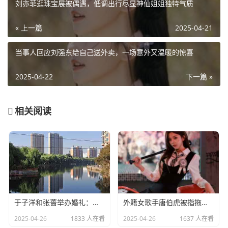
刘亦菲逛珠宝展被偶遇，低调出行尽显神仙姐姐独特气质
« 上一篇
2025-04-21
当事人回应刘强东给自己送外卖，一场意外又温暖的惊喜
2025-04-22
下一篇 »
相关阅读
于子洋和张蔷举办婚礼：一对赛场情场双丰收的人生赢家​
外籍女歌手唐伯虎被指拖欠劳务费：明星责任不应该缺席​
2025-04-26
1833 人在看
2025-04-26
1637 人在看