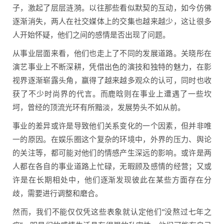
子，激起了层层涟漪。以往那些看似默契的互动，如今仿佛
逐渐消失，两人在社交媒体上的交集也越来越少，这让很多
人开始怀疑，他们之间的感情是否出现了问题。
从事业层面来看，他们也走上了不同的发展道路。关晓彤在
演艺事业上不断深耕，凭借出色的演技和独特的魅力，在影
视界逐渐崭露头角，赢得了越来越多观众的认可，同时也收
获了不少时尚界的代言。而鹿晗则在事业上遭遇了一些坎
坷，曾经的顶流光环有所黯淡，发展势头不如从前。
事业的差异或许是导致他们关系变化的一个因素，但并非唯
一的原因。在娱乐圈这个复杂的环境中，外界的压力、舆论
的关注等，都可能对他们的情感产生深远的影响。或许是两
人都在各自的事业道路上忙碌，无暇顾及感情的经营；又或
许是在长期相处中，他们逐渐发现彼此在某些方面存在分
歧，需要进行调整和磨合。
然而，我们不能仅仅凭这些表象就认定他们“没熬过七年之