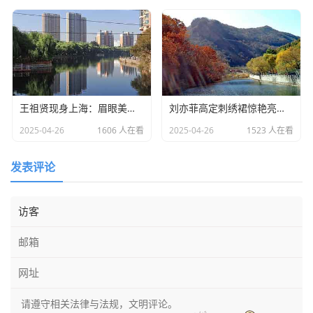
王祖贤现身上海：眉眼美丽气质优雅，时光难掩女神风采
​刘亦菲高定刺绣裙惊艳亮相：皮肤白到发光诠释东方美学​
2025-04-26
1606 人在看
2025-04-26
1523 人在看
发表评论