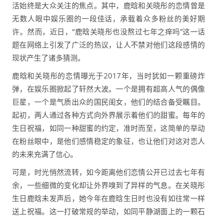
活始终是大众关注的焦点。其中，鹿晗和关晓彤的恋情曾是
无数人眼中娱乐圈的一段佳话，承载着众多粉丝的美好期
许。然而，近日，“鹿晗关晓彤也没熬过七年之痒吗”这一话
题在网络上引发了广泛的热议，让人不禁对他们这段感情的
现状产生了诸多猜测。
鹿晗和关晓彤的恋情曝光于2017年，当时犹如一颗重磅炸
弹，在娱乐圈掀起了轩然大波。一个是拥有超高人气的偶像
巨星，一个是气质出众的国民闺女，他们的结合备受瞩目。
起初，两人通过各种方式向外界展示着他们的甜蜜。每年的
生日祝福，如同一种甜蜜的约定，准时而至，这简单的举动
在粉丝眼中，是他们感情稳定的象征，也让他们对这对恋人
的未来充满了信心。
可是，时光悄然流转，如今距离他们恋情公开已过去七年有
余，一些细微的变化却让外界嗅到了异样的气息。在关晓彤
生日鹿晗未发声后，她今年在鹿晗生日时也没有如往常一样
送上祝福。这一打破常规的举动，如同平静湖面上的一颗石