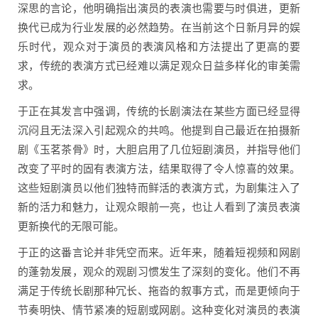
深思的言论，他明确指出演员的表演也需要与时俱进，更新
换代已成为行业发展的必然趋势。在当前这个日新月异的娱
乐时代，观众对于演员的表演风格和方法提出了更高的要
求，传统的表演方式已经难以满足观众日益多样化的审美需
求。
于正在其发言中强调，传统的长剧演法在某些方面已经显得
沉闷且无法深入引起观众的共鸣。他提到自己最近在拍摄新
剧《玉茗茶骨》时，大胆启用了几位短剧演员，并指导他们
改变了平时的固有表演方法，结果取得了令人惊喜的效果。
这些短剧演员以他们独特而鲜活的表演方式，为剧集注入了
新的活力和魅力，让观众眼前一亮，也让人看到了演员表演
更新换代的无限可能。
于正的这番言论并非凭空而来。近年来，随着短视频和网剧
的蓬勃发展，观众的观剧习惯发生了深刻的变化。他们不再
满足于传统长剧那种冗长、拖沓的叙事方式，而是更倾向于
节奏明快、情节紧凑的短剧或网剧。这种变化对演员的表演