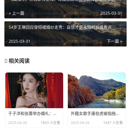
« 上一篇
2025-03-31
54岁王琳回应穿短裙婚纱走秀：自信才是永恒时尚成焦点
2025-03-31
下一篇 »
相关阅读
于子洋和张蔷举办婚礼：一对赛场情场双丰收的人生赢家​
外籍女歌手唐伯虎被指拖欠劳务费：明星责任不应该缺席​
2025-04-26
1843 人在看
2025-04-26
1647 人在看