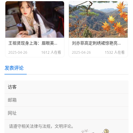
王祖贤现身上海：眉眼美丽气质优雅，时光难掩女神风采
​刘亦菲高定刺绣裙惊艳亮相：皮肤白到发光诠释东方美学​
2025-04-26
1612 人在看
2025-04-26
1532 人在看
发表评论