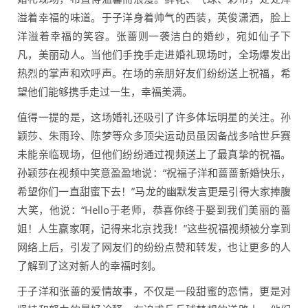
溢着幸福的味道。于子洋身着帅气的西装，英俊潇洒，脸上
洋溢着幸福的笑容。张蔷则一袭洁白的婚纱，宛如仙子下
凡，美丽动人。当他们手挽手走进婚礼现场时，全场爆发出
热烈的掌声和欢呼声。在场的亲朋好友们纷纷送上祝福，希
望他们能够携手走过一生，幸福美满。
值得一提的是，这场婚礼还吸引了许多体坛明星的关注。孙
颖莎、朱雨玲、陈梦等众多顶尖运动员虽因备战多哈世乒赛
未能亲临现场，但他们纷纷通过视频送上了最真挚的祝福。
孙颖莎在视频中笑意盈盈地说：“祝福子洋和蔷蔷新婚快乐，
希望你们一直甜蜜下去！”马龙的幽默发言更是引得大家捧腹
大笑，他说：“Hello于老师，恭喜你终于娶到我们美丽的蔷
姐！人生赢家啊，记得来北京找我！”这些祝福视频被分享到
网络上后，引发了网友们的纷纷点赞和转发，也让更多的人
了解到了这对新人的幸福时刻。
于子洋和张蔷的爱情故事，不仅是一段甜蜜的恋情，更是对