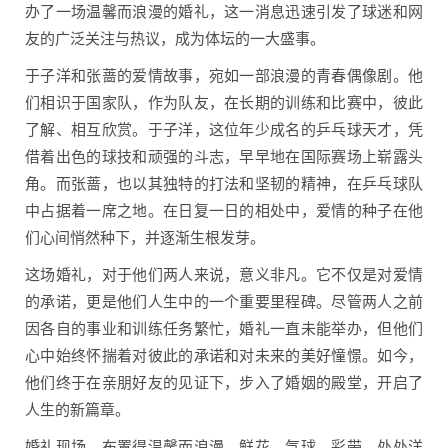
办了一场温馨而浪漫的婚礼，这一消息迅速引发了球迷和网
友的广泛关注与热议，成为体坛的一大盛事。
于子洋和张蔷的爱情故事，宛如一部浪漫的青春偶像剧。他
们相识于国家队，作为队友，在长期的训练和比赛中，彼此
了解、相互欣赏。于子洋，这位年少成名的乒乓球天才，凭
借着出色的球技和顽强的斗志，早早地在国际赛场上崭露头
角。而张蔷，也以其独特的打法和坚韧的精神，在乒乓球队
中占据着一席之地。在日复一日的相处中，爱情的种子在他
们心间悄然种下，并逐渐生根发芽。
这场婚礼，对于他们两人来说，意义非凡。它不仅是对爱情
的承诺，更是他们人生中的一个重要里程碑。尽管两人之前
因各自的事业和训练任务繁忙，婚礼一直未能举办，但他们
心中始终怀揣着对彼此的承诺和对未来的美好憧憬。如今，
他们终于在亲朋好友的见证下，步入了婚姻的殿堂，开启了
人生的新篇章。
婚礼现场，布置得温馨而浪漫。鲜花、气球、彩带，处处洋