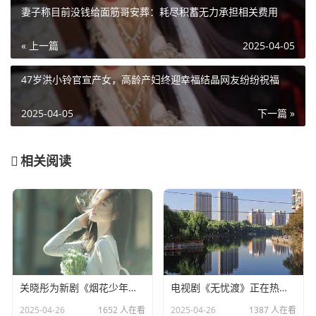
妻子称目前没钱给面筋哥安葬：耗尽积蓄无力承担相关费用
« 上一篇
2025-04-05
47岁洪小铃官宣产女，高龄产妇终迎幸福结晶网友纷纷祝福
2025-04-05
下一篇 »
相关阅读
关晓彤为新剧《烟花少年》宣传，全程不语只是一味搞事业
电视剧《无忧渡》正在热播，24岁女演员夏依丹被曝去世
2025-04-26
1652 人在看
2025-04-26
1387 人在看