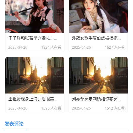
于子洋和张蔷举办婚礼：一对赛场情场双丰收的人生赢家​
外籍女歌手唐伯虎被指拖欠劳务费：明星责任不应该缺席​
2025-04-26
1824 人在看
2025-04-26
1627 人在看
王祖贤现身上海：眉眼美丽气质优雅，时光难掩女神风采
​刘亦菲高定刺绣裙惊艳亮相：皮肤白到发光诠释东方美学​
2025-04-26
1596 人在看
2025-04-26
1512 人在看
发表评论