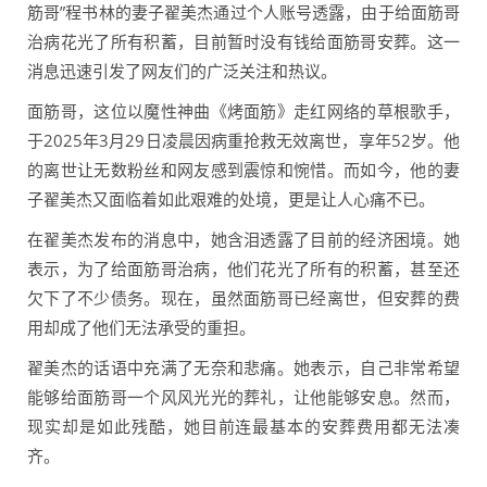
筋哥”程书林的妻子翟美杰通过个人账号透露，由于给面筋哥
治病花光了所有积蓄，目前暂时没有钱给面筋哥安葬。这一
消息迅速引发了网友们的广泛关注和热议。
面筋哥，这位以魔性神曲《烤面筋》走红网络的草根歌手，
于2025年3月29日凌晨因病重抢救无效离世，享年52岁。他
的离世让无数粉丝和网友感到震惊和惋惜。而如今，他的妻
子翟美杰又面临着如此艰难的处境，更是让人心痛不已。
在翟美杰发布的消息中，她含泪透露了目前的经济困境。她
表示，为了给面筋哥治病，他们花光了所有的积蓄，甚至还
欠下了不少债务。现在，虽然面筋哥已经离世，但安葬的费
用却成了他们无法承受的重担。
翟美杰的话语中充满了无奈和悲痛。她表示，自己非常希望
能够给面筋哥一个风风光光的葬礼，让他能够安息。然而，
现实却是如此残酷，她目前连最基本的安葬费用都无法凑
齐。