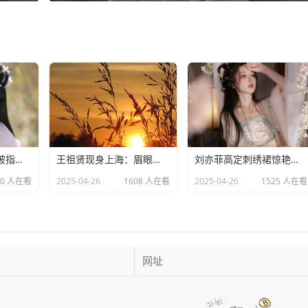
外籍女歌手唐伯虎被指拖欠劳务费：明星责任不应该缺席​
王祖贤现身上海：眉眼美丽气质优雅，时光难掩女神风采
​刘亦菲高定刺绣裙惊艳亮相：皮肤白到发光诠释东方美学​
40 人在看
2025-04-26
1608 人在看
2025-04-26
1525 人在看