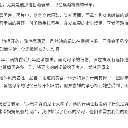
上，尤其是他那位日渐衰老、记忆逐渐模糊的母亲。
馨照片，照片中，他身穿休闲装，笑容满面，而母亲则穿着时尚的
着幸福的笑容。母子俩手拉着手，在夏威夷的街头漫步，享受着难
，她很开心，我也很满足。虽然她的记忆在慢慢消退，但我会用尽
简短而深情，让无数网友为之动容。
多年，病情在近几年逐渐加重。面对母亲的病情，罗志祥没有选择
他推掉了许多工作，将更多的时间留给了家人，尤其是母亲。
地的风景名胜，品尝了地道的美食。他还特意为母亲安排了一些她
。虽然母亲的记忆已经不如从前，但罗志祥的孝心却让她感受到了
友留言表示：“罗志祥真的是个大孝子，他的行动让我看到了什么是
祥带着妈妈度假的照片，我也想起了自己的父母，他们也需要我们的