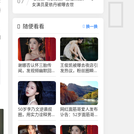
07
将
女演员夏依丹被曝去世
顺
随便看看
换一换
当
相
谢娜否认怀三胎传
王俊凯被曝去夜店引
闻，发视频幽默回
发热议，粉丝圈瞬间
应，网友热议不断
炸锅乱成一锅粥
50岁李乃文逆袭叔
网红面筋哥爱人发布
圈，用实力诠释男演
讣告：52岁面筋哥
员的魅力与坚持
因病于凌晨去世