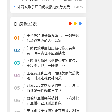
外籍女歌手唐伯虎被指拖欠劳务费：明星责任不应该缺席​
04/26
潮
得
最近发表
于子洋和张蔷举办婚礼：一对赛场
全
01
情场双丰收的人生赢家​
外籍女歌手唐伯虎被指拖欠劳务
02
逃
费：明星责任不应该缺席​
关晓彤为新剧《烟花少年》宣传，
03
全程不语只是一味搞事业
年
王祖贤现身上海：眉眼美丽气质优
04
无
雅，时光难掩女神风采
​刘亦菲高定刺绣裙惊艳亮相：皮肤
05
白到发光诠释东方美学​
真
陪
蔡徐坤直播突然被封：一场意外揭
06
开直播行业规则​及乱象
电视剧《无忧渡》正在热播，24岁