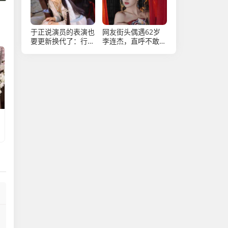
于正说演员的表演也
网友街头偶遇62岁
要更新换代了：行业
李连杰，直呼不敢
更新换代势在必行
认，沧桑面容引感慨