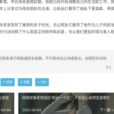
事情。早在母亲患病初期，他就已经开始调整自己的生活和工作，
体上分享过与母亲相处的点滴，让粉丝们看到了他私下里温柔、孝
母亲享受到了难得的亲子时光，也让网友们看到了他作为儿子的担
的行动诠释了什么是真正的陪伴和关爱，也让我们更加珍惜与家人
内容来源于网络或网友投稿，不代表本站立场或观点，如侵犯你的权
阅读
海报
分享
与坚韧
挖呀挖黄老师回应“挖出一个亿”：不忘初心依然在家帮忙
-04-04
2025-04-04
下一篇 »