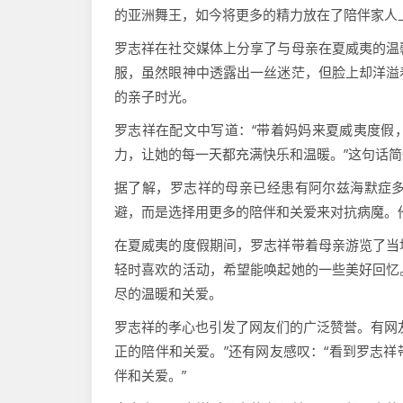
的亚洲舞王，如今将更多的精力放在了陪伴家人
罗志祥在社交媒体上分享了与母亲在夏威夷的温
服，虽然眼神中透露出一丝迷茫，但脸上却洋溢
的亲子时光。
罗志祥在配文中写道：“带着妈妈来夏威夷度假
力，让她的每一天都充满快乐和温暖。”这句话
据了解，罗志祥的母亲已经患有阿尔兹海默症
避，而是选择用更多的陪伴和关爱来对抗病魔。
在夏威夷的度假期间，罗志祥带着母亲游览了当
轻时喜欢的活动，希望能唤起她的一些美好回忆
尽的温暖和关爱。
罗志祥的孝心也引发了网友们的广泛赞誉。有网
正的陪伴和关爱。”还有网友感叹：“看到罗志
伴和关爱。”