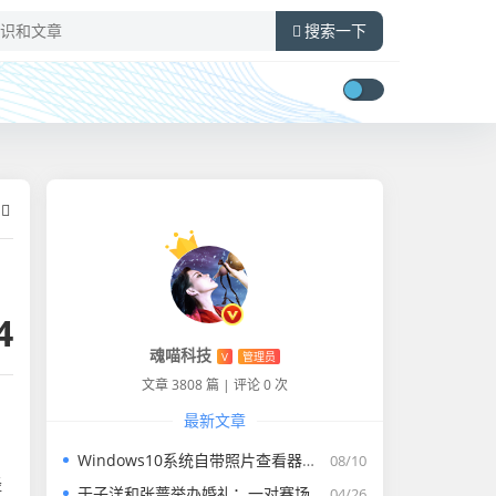
搜索一下
4
魂喵科技
V
管理员
文章 3808 篇
|
评论 0 次
最新文章
Windows10系统自带照片查看器没有了怎么找回
08/10
经
于子洋和张蔷举办婚礼：一对赛场情场双丰收的人生赢家​
04/26