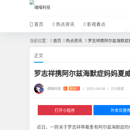
首页
热点资讯
影视看点
当前位置：
首页
热点资讯
罗志祥携阿尔兹海默症
正文
罗志祥携阿尔兹海默症妈妈夏
魂喵科技
/
2025-04-04
/
255阅读
V
管理员
打开小程序
外卖优惠
近日，一则关于罗志祥带着患有阿尔兹海默症的