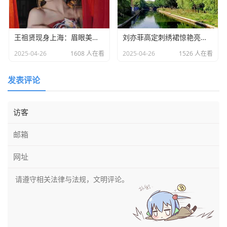
王祖贤现身上海：眉眼美丽气质优雅，时光难掩女神风采
​刘亦菲高定刺绣裙惊艳亮相：皮肤白到发光诠释东方美学​
2025-04-26
1608 人在看
2025-04-26
1526 人在看
发表评论