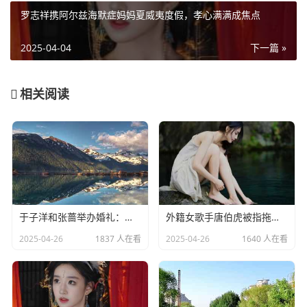
罗志祥携阿尔兹海默症妈妈夏威夷度假，孝心满满成焦点
2025-04-04
下一篇 »
相关阅读
于子洋和张蔷举办婚礼：一对赛场情场双丰收的人生赢家​
外籍女歌手唐伯虎被指拖欠劳务费：明星责任不应该缺席​
2025-04-26
1837 人在看
2025-04-26
1640 人在看