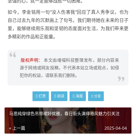
坚强的心，就一定能够战胜一切困难。
如今，李金铭用一句“没人伤害我”回应了真人秀争议，也为
自己过去九年的沉默画上了句号。我们期待她在未来的日子
里，能够继续用乐观和坚韧的态度面对生活，为我们带来更
多精彩的作品和正能量。
版权声明：
本文由魂喵科技整理发布，部分内容来
源于网络或网友投稿，不代表本站立场或观点，如侵
犯你的权益，请联系我们删除。
打赏
阅读
海报
分享
马思纯穿绿色吊带裙好优雅，春日街头演绎港风魅力引关注
« 上一篇
2025-04-04