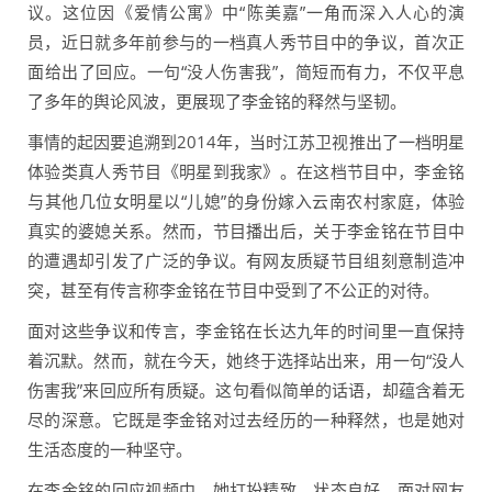
议。这位因《爱情公寓》中“陈美嘉”一角而深入人心的演
员，近日就多年前参与的一档真人秀节目中的争议，首次正
面给出了回应。一句“没人伤害我”，简短而有力，不仅平息
了多年的舆论风波，更展现了李金铭的释然与坚韧。
事情的起因要追溯到2014年，当时江苏卫视推出了一档明星
体验类真人秀节目《明星到我家》。在这档节目中，李金铭
与其他几位女明星以“儿媳”的身份嫁入云南农村家庭，体验
真实的婆媳关系。然而，节目播出后，关于李金铭在节目中
的遭遇却引发了广泛的争议。有网友质疑节目组刻意制造冲
突，甚至有传言称李金铭在节目中受到了不公正的对待。
面对这些争议和传言，李金铭在长达九年的时间里一直保持
着沉默。然而，就在今天，她终于选择站出来，用一句“没人
伤害我”来回应所有质疑。这句看似简单的话语，却蕴含着无
尽的深意。它既是李金铭对过去经历的一种释然，也是她对
生活态度的一种坚守。
在李金铭的回应视频中，她打扮精致，状态良好，面对网友