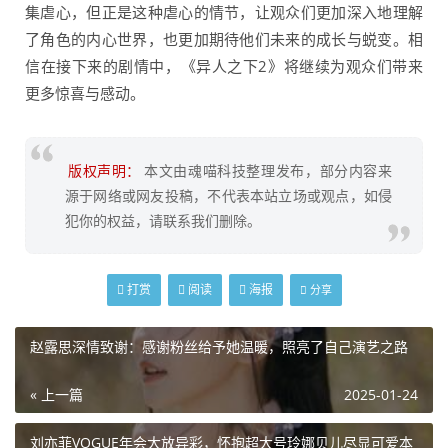
集虐心，但正是这种虐心的情节，让观众们更加深入地理解
了角色的内心世界，也更加期待他们未来的成长与蜕变。相
信在接下来的剧情中，《异人之下2》将继续为观众们带来
更多惊喜与感动。
版权声明：
本文由魂喵科技整理发布，部分内容来
源于网络或网友投稿，不代表本站立场或观点，如侵
犯你的权益，请联系我们删除。
打赏
阅读
海报
分享
赵露思深情致谢：感谢粉丝给予她温暖，照亮了自己演艺之路
« 上一篇
2025-01-24
刘亦菲VOGUE年会大放异彩，怀抱超大号玲娜贝儿尽显可爱本