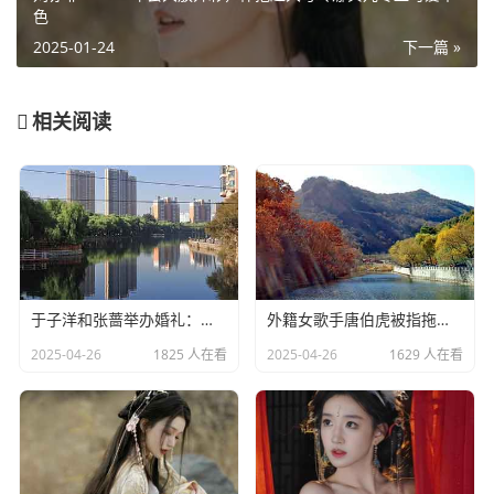
色
2025-01-24
下一篇 »
相关阅读
于子洋和张蔷举办婚礼：一对赛场情场双丰收的人生赢家​
外籍女歌手唐伯虎被指拖欠劳务费：明星责任不应该缺席​
2025-04-26
1825 人在看
2025-04-26
1629 人在看