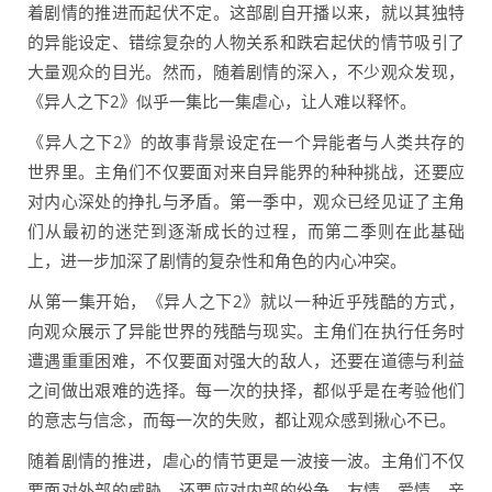
着剧情的推进而起伏不定。这部剧自开播以来，就以其独特
的异能设定、错综复杂的人物关系和跌宕起伏的情节吸引了
大量观众的目光。然而，随着剧情的深入，不少观众发现，
《异人之下2》似乎一集比一集虐心，让人难以释怀。
《异人之下2》的故事背景设定在一个异能者与人类共存的
世界里。主角们不仅要面对来自异能界的种种挑战，还要应
对内心深处的挣扎与矛盾。第一季中，观众已经见证了主角
们从最初的迷茫到逐渐成长的过程，而第二季则在此基础
上，进一步加深了剧情的复杂性和角色的内心冲突。
从第一集开始，《异人之下2》就以一种近乎残酷的方式，
向观众展示了异能世界的残酷与现实。主角们在执行任务时
遭遇重重困难，不仅要面对强大的敌人，还要在道德与利益
之间做出艰难的选择。每一次的抉择，都似乎是在考验他们
的意志与信念，而每一次的失败，都让观众感到揪心不已。
随着剧情的推进，虐心的情节更是一波接一波。主角们不仅
要面对外部的威胁，还要应对内部的纷争。友情、爱情、亲