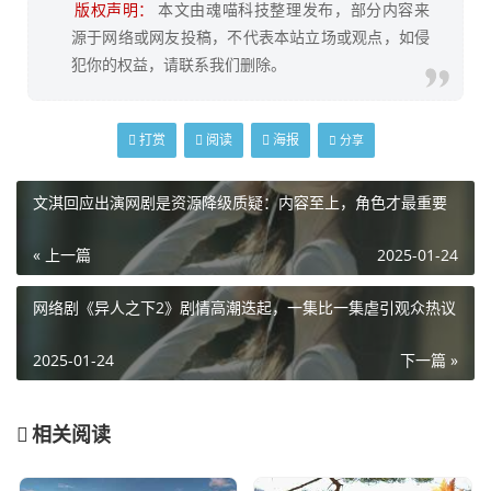
版权声明：
本文由魂喵科技整理发布，部分内容来
源于网络或网友投稿，不代表本站立场或观点，如侵
犯你的权益，请联系我们删除。
打赏
阅读
海报
分享
文淇回应出演网剧是资源降级质疑：内容至上，角色才最重要
« 上一篇
2025-01-24
网络剧《异人之下2》剧情高潮迭起，一集比一集虐引观众热议
2025-01-24
下一篇 »
相关阅读