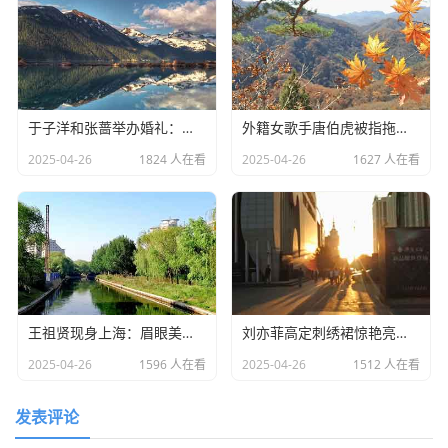
于子洋和张蔷举办婚礼：一对赛场情场双丰收的人生赢家​
外籍女歌手唐伯虎被指拖欠劳务费：明星责任不应该缺席​
2025-04-26
1824 人在看
2025-04-26
1627 人在看
王祖贤现身上海：眉眼美丽气质优雅，时光难掩女神风采
​刘亦菲高定刺绣裙惊艳亮相：皮肤白到发光诠释东方美学​
2025-04-26
1596 人在看
2025-04-26
1512 人在看
发表评论