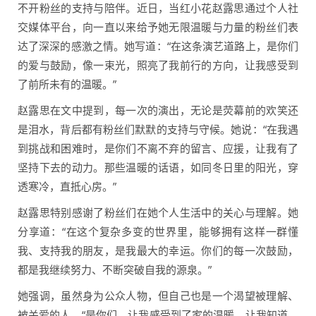
不开粉丝的支持与陪伴。近日，当红小花赵露思通过个人社
交媒体平台，向一直以来给予她无限温暖与力量的粉丝们表
达了深深的感激之情。她写道：“在这条演艺道路上，是你们
的爱与鼓励，像一束光，照亮了我前行的方向，让我感受到
了前所未有的温暖。”
赵露思在文中提到，每一次的演出，无论是荧幕前的欢笑还
是泪水，背后都有粉丝们默默的支持与守候。她说：“在我遇
到挑战和困难时，是你们不离不弃的留言、应援，让我有了
坚持下去的动力。那些温暖的话语，如同冬日里的阳光，穿
透寒冷，直抵心房。”
赵露思特别感谢了粉丝们在她个人生活中的关心与理解。她
分享道：“在这个复杂多变的世界里，能够拥有这样一群懂
我、支持我的朋友，是我最大的幸运。你们的每一次鼓励，
都是我继续努力、不断突破自我的源泉。”
她强调，虽然身为公众人物，但自己也是一个渴望被理解、
被关爱的人。“是你们，让我感受到了家的温暖，让我知道，