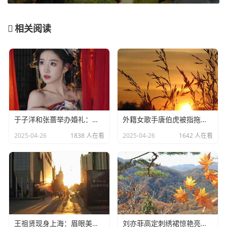
相关阅读
于子洋和张蔷举办婚礼：一对赛场情场双丰收的人生赢家​
外籍女歌手唐伯虎被指拖欠劳务费：明星责任不应该缺席​
2025-04-26
1838 人在看
2025-04-26
1642 人在看
王祖贤现身上海：眉眼美丽气质优雅，时光难掩女神风采
​刘亦菲高定刺绣裙惊艳亮相：皮肤白到发光诠释东方美学​