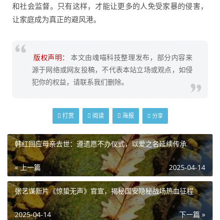
和社会监督。只有这样，才能让更多的人免受家暴的侵害，
让家庭成为真正的避风港。
版权声明：
本文由魂喵科技整理发布，部分内容来
源于网络或网友投稿，不代表本站立场或观点，如侵
犯你的权益，请联系我们删除。
打赏
阅读
海报
分享
韩红回应母亲去世：遵遗愿不办仪式，以爱之名延续传承
« 上一篇
2025-04-14
张艺谋新片《惊蛰无声》官宣，揭秘国安隐秘战场热血征程
2025-04-14
下一篇 »