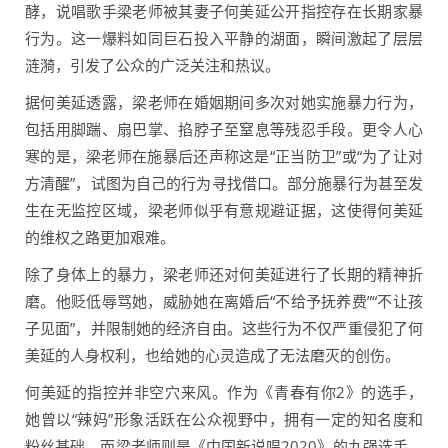
酵，说唱歌手梁老师被其妻子何美延公开指控存在长期家暴
行为。这一爆料如同巨石投入平静的湖面，瞬间激起了层层
涟漪，引发了公众的广泛关注和热议。
据何美延透露，梁老师在婚姻期间多次对她实施暴力行为，
包括用脚踹、扇巴掌、掐脖子至窒息等残忍手段。更令人心
寒的是，梁老师在施暴后还声称这是“正当防卫”或“为了让对
方清醒”，试图为自己的行为寻找借口。部分施暴行为甚至发
生在无监控区域，梁老师似乎有意规避证据，这使得何美延
的维权之路更加艰难。
除了身体上的暴力，梁老师还对何美延进行了长期的精神折
磨。他贬低辱骂她，威胁她在离婚后“不给予抚养费”“不让孩
子见面”，并限制她的经济自由。这些行为不仅严重侵犯了何
美延的人身权利，也给她的心灵造成了无法磨灭的创伤。
何美延的指控并非空穴来风。作为《青春有你2》的选手，
她曾以“辣妈”形象活跃在公众视野中，拥有一定的知名度和
粉丝基础。而梁老师则是《中国新说唱2020》的九强选手，