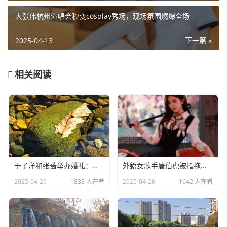
大张伟杭州演唱会秒变cosplay秀场，现场氛围燃爆全场
2025-04-13
下一篇 »
相关阅读
于子洋和张蔷举办婚礼：一对赛场情场双丰收的人生赢家​
外籍女歌手唐伯虎被指拖欠劳务费：明星责任不应该缺席​
2025-04-26
1838 人在看
2025-04-26
1642 人在看