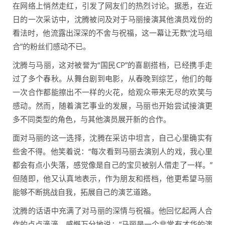
在网络上悄然走红，引发了网友们的热烈讨论。据悉，在近
日的一次采访中，沈腾被问及对于马丽接演其他演员戏份的
看法时，他流露出深深的不舍与祝福，这一幕让无数“沈马组
合”的粉丝们感动不已。
沈腾与马丽，这对被誉为“国民CP”的喜剧搭档，已经携手走
过了多个春秋。从舞台剧到电影，从春晚到综艺，他们的每
一次合作都能擦出不一样的火花，给观众带来无尽的欢笑与
感动。然而，随着演艺事业的发展，马丽也开始尝试接演更
多不同类型的角色，与其他演员展开新的合作。
面对马丽的这一选择，沈腾在采访中坦言，自己心里确实有
些舍不得。他笑着说：“每次看到马丽去演别人的戏，我心里
都会有点小失落，感觉像是自己的宝贝被别人借走了一样。”
但随即，他又认真地表示，作为朋友和搭档，他更希望马丽
能够不断挑战自我，拓展自己的演艺道路。
沈腾的话语中充满了对马丽的深情与祝福。他回忆起两人合
作的点点滴滴，感慨万分地说：“马丽是一个非常有才华的演