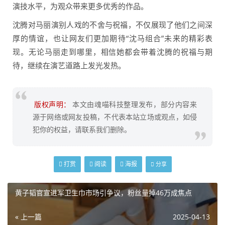
演技水平，为观众带来更多优秀的作品。
沈腾对马丽演别人戏的不舍与祝福，不仅展现了他们之间深
厚的情谊，也让网友们更加期待“沈马组合”未来的精彩表
现。无论马丽走到哪里，相信她都会带着沈腾的祝福与期
待，继续在演艺道路上发光发热。
版权声明：
本文由魂喵科技整理发布，部分内容来
源于网络或网友投稿，不代表本站立场或观点，如侵
犯你的权益，请联系我们删除。
打赏
阅读
海报
分享
黄子韬官宣进军卫生巾市场引争议，粉丝量掉46万成焦点
« 上一篇
2025-04-13