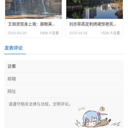
王祖贤现身上海：眉眼美丽气质优雅，时光难掩女神风采
​刘亦菲高定刺绣裙惊艳亮相：皮肤白到发光诠释东方美学​
2025-04-26
1608 人在看
2025-04-26
1526 人在看
发表评论