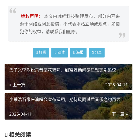
版权声明：
本文由魂喵科技整理发布，部分内容来
源于网络或网友投稿，不代表本站立场或观点，如侵
犯你的权益，请联系我们删除。
打赏
阅读
海报
分享
孟子义李昀锐录音室花絮照，甜蜜互动间尽显默契引热议
« 上一篇
2025-04-11
李荣浩石家庄演唱会宣布延期，期待风雨过后音乐之约再续
2025-04-11
下一篇 »
相关阅读