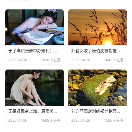
于子洋和张蔷举办婚礼：一对赛场情场双丰收的人生赢家​
外籍女歌手唐伯虎被指拖欠劳务费：明星责任不应该缺席​
2025-04-26
1838 人在看
2025-04-26
1642 人在看
王祖贤现身上海：眉眼美丽气质优雅，时光难掩女神风采
​刘亦菲高定刺绣裙惊艳亮相：皮肤白到发光诠释东方美学​
2025-04-26
1608 人在看
2025-04-26
1526 人在看