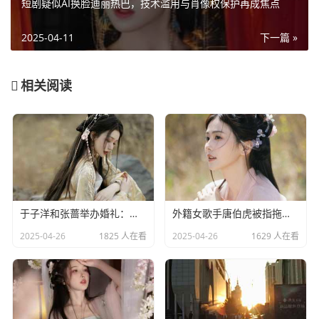
短剧疑似AI换脸迪丽热巴，技术滥用与肖像权保护再成焦点
2025-04-11
下一篇 »
相关阅读
于子洋和张蔷举办婚礼：一对赛场情场双丰收的人生赢家​
外籍女歌手唐伯虎被指拖欠劳务费：明星责任不应该缺席​
2025-04-26
1825 人在看
2025-04-26
1629 人在看