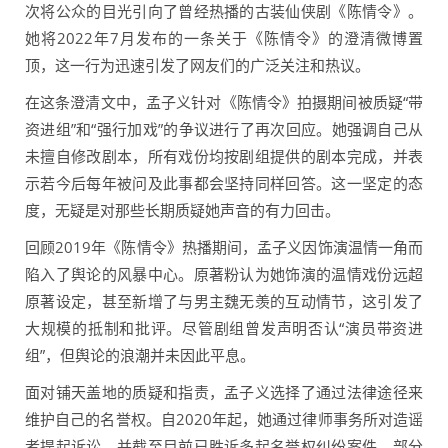
次将公众的目光引向了曾经热播的古装仙侠剧《陈情令》。
她将2022年7月发布的一条关于《陈情令》的澄清微博置
顶，这一行为迅速引发了网友们的广泛关注和热议。
在这条澄清文中，孟子义针对《陈情令》拍摄期间被质疑“带
资进组”和“强行加戏”的争议进行了再次回应。她强调自己从
未擅自修改剧本，所有戏份均按剧组提供的剧本完成，并表
示若今后每年被问及此事都会坚持同样回答。这一坚定的态
度，无疑是对那些长期质疑她声音的有力回击。
回顾2019年《陈情令》热播期间，孟子义因饰演温情一角而
陷入了舆论的风暴中心。原著粉认为她饰演的温情戏份远超
原著设定，甚至新增了与男主魏无羡的互动情节，这引发了
大规模的抵制和批评。尽管剧组曾发声明否认“演员带资进
组”，但舆论的浪潮并未因此平息。
面对铺天盖地的质疑和指责，孟子义选择了通过法律途径来
维护自己的名誉权。自2020年起，她通过律师事务所对造谣
者提起诉讼，并截至目前已胜诉多起名誉权纠纷案件。部分