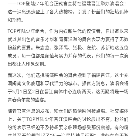
——TOP登陆少年组合正式官宣将在福建晋江举办演唱会！
这一消息迅速登上了各大热搜榜，引发了粉丝们的狂热追捧
和期待。
TOP登陆少年组合，作为内娱新生代的佼佼者，自出道以来
就以其出色的音乐才华和青春洋溢的舞台表现力赢得了无数
粉丝的喜爱。朱志鑫、张泽禹、张极、左航、苏新皓这五位
成员，每一位都是颜值与实力并存的代表，他们的每一次演
出都让人印象深刻。
而这次，他们选择将演唱会的舞台搬到了福建晋江，这个充
满闽南文化底蕴和现代活力的城市。据官方消息，演唱会将
于5月1日至2日在晋江奥体中心连嗨两天，这无疑将是一场
青春荷尔蒙的盛宴。
随着官宣消息的发布，粉丝们的热情瞬间被点燃。社交媒体
上，关于TOP登陆少年晋江演唱会的讨论层出不穷，粉丝们
纷纷表示已经迫不及待想要亲临现场感受那份震撼。有的粉
丝甚至开始规划起了“五一追星特种兵行程”，准备在白天游