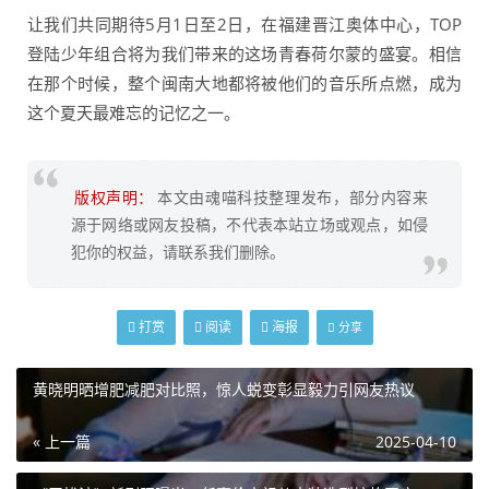
让我们共同期待5月1日至2日，在福建晋江奥体中心，TOP
登陆少年组合将为我们带来的这场青春荷尔蒙的盛宴。相信
在那个时候，整个闽南大地都将被他们的音乐所点燃，成为
这个夏天最难忘的记忆之一。
版权声明：
本文由魂喵科技整理发布，部分内容来
源于网络或网友投稿，不代表本站立场或观点，如侵
犯你的权益，请联系我们删除。
打赏
阅读
海报
分享
黄晓明晒增肥减肥对比照，惊人蜕变彰显毅力引网友热议
« 上一篇
2025-04-10