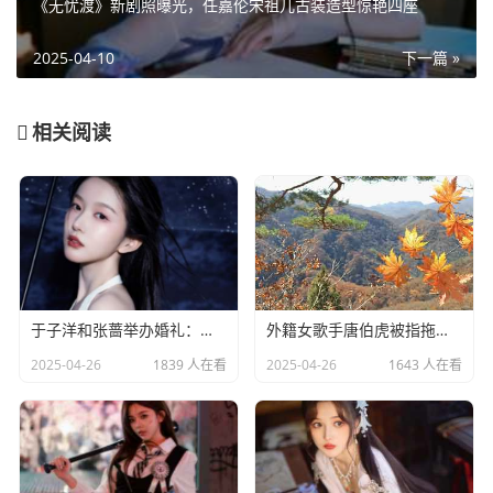
《无忧渡》新剧照曝光，任嘉伦宋祖儿古装造型惊艳四座
2025-04-10
下一篇 »
相关阅读
于子洋和张蔷举办婚礼：一对赛场情场双丰收的人生赢家​
外籍女歌手唐伯虎被指拖欠劳务费：明星责任不应该缺席​
2025-04-26
1839 人在看
2025-04-26
1643 人在看