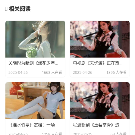
相关阅读
关晓彤为新剧《烟花少年》宣传，全程不语只是一味搞事业
电视剧《无忧渡》正在热播，24岁女演员夏依丹被曝去世
2025-04-26
1663 人在看
2025-04-26
1396 人在看
《淮水竹亭》定档：一场东方美学与宿命之恋的双重盛宴​
程潇新剧《玉茗茶骨》造型引热议：灵动少女却略显老态
2025-04-26
1258 人在看
2025-04-25
553 人在看