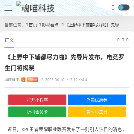
当前位置：
首页
影视看点
《上野中下辅都尽力啦》先导片发布，电竞罗生门将揭晓
正文
《上野中下辅都尽力啦》先导片发布，电竞罗
生门将揭晓
魂喵科技
/
2025-04-10
/
2.19 K阅读
V
管理员
打开小程序
外卖优惠券
折扣会员卡
实时小工具
近日，KPL王者荣耀职业联赛发布了一则引人注目的消息，