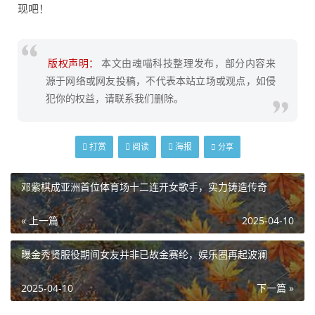
现吧！
版权声明：
本文由魂喵科技整理发布，部分内容来
源于网络或网友投稿，不代表本站立场或观点，如侵
犯你的权益，请联系我们删除。
打赏
阅读
海报
分享
邓紫棋成亚洲首位体育场十二连开女歌手，实力铸造传奇
« 上一篇
2025-04-10
曝金秀贤服役期间女友并非已故金赛纶，娱乐圈再起波澜
2025-04-10
下一篇 »