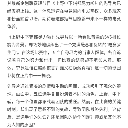
其最新企划联赛短节目《上野中下辅都尽力啦》的先导片已
经震撼上线。这一消息迅速在电竞圈内引发热议，众多玩家
和粉丝翘首以盼，期待着这部短节目能够带来不一样的电竞
体验。
《上野中下辅都尽力啦》先导片以一场看似普通的5V5排位
赛为背景，却巧妙地编织出了一个充满悬念和反转的“电竞罗
生门”。在这场比赛中，五个自称尽力的当事人群体，各自诉
说着自己的努力和付出，但比赛的结果却不尽如人意。那
么，究竟是谁在编织谎言？谁又在隐藏真相？这一切的谜团
都将在正片中一一揭晓。
先导片通过紧凑的剧情和生动的画面，成功吸引了观众的眼
球。画面中，五位选手各自扮演着不同的角色，上野、中下
辅，每一个位置都承载着团队的重任。然而，在比赛的关键
时刻，却出现了意想不到的变故，导致团队最终失利。这背
后，是选手们的失误？还是团队的协作问题？抑或是其他不
为人知的原因？