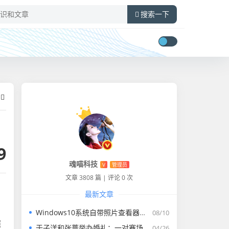
搜索一下
9
魂喵科技
V
管理员
文章 3808 篇
|
评论 0 次
最新文章
Windows10系统自带照片查看器没有了怎么找回
08/10
照
于子洋和张蔷举办婚礼：一对赛场情场双丰收的人生赢家​
04/26