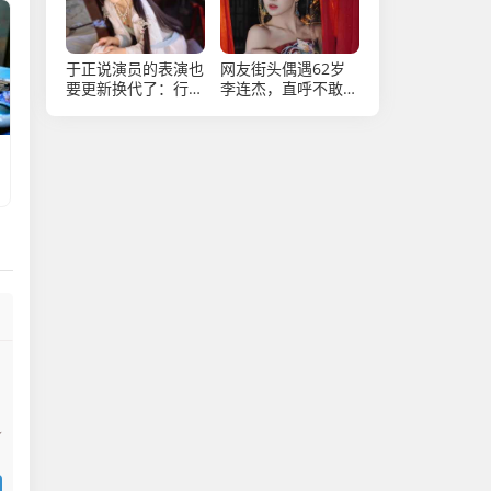
于正说演员的表演也
网友街头偶遇62岁
要更新换代了：行业
李连杰，直呼不敢
更新换代势在必行
认，沧桑面容引感慨