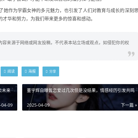
了她作为学霸女神的多元魅力，也引发了人们对教育与成长的深刻
的才华和努力，为我们带来更多的惊喜和感动。
内容来源于网络或网友投稿，不代表本站立场或观点，如侵犯你的权
阅读
海报
分享
卖未来
董宇辉自曝曾恋爱过几次但是没结果，情感经历引发共鸣
-04-09
2025-04-09
下一篇 »