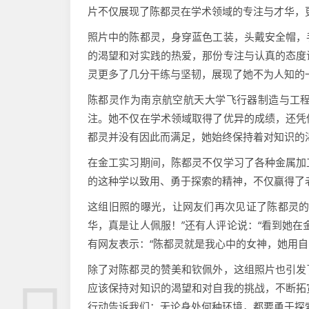
片不仅展现了陈都灵在学术领域的专注与才华，
照片中的陈都灵，身穿蓝色工装，头戴安全帽，
的渴望和对实践的热爱，那份专注与认真的态度
灵更多了几分干练与坚韧，展现了她不为人知的
陈都灵作为南京航空航天大学飞行器制造与工
注。她不仅在学术领域取得了优异的成绩，还凭
都灵并没有因此而满足，她始终保持着对知识的
在金工实习期间，陈都灵不仅学习了各种金属加
的这种学以致用、勇于探索的精神，不仅赢得了
这组旧照的曝光，让网友们再次见证了陈都灵的
华，真是让人佩服！”还有人评论说：“看到她在
有网友表示：“陈都灵就是我心中的女神，她用自
除了对陈都灵的赞美和钦佩外，这组照片也引发
应该保持对知识的渴望和对自我的挑战，不断拓
行动告诉我们：无论身处何种环境，都要勇于探