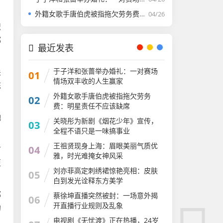
外籍女歌手唐伯虎被指拖欠劳务费：明星责任不应该缺席​
04/26
识
都
最近发表
于子洋和张蔷举办婚礼：一对赛场
关
01
情场双丰收的人生赢家​
陈
外籍女歌手唐伯虎被指拖欠劳务
02
费：明星责任不应该缺席​
她
关晓彤为新剧《烟花少年》宣传，
03
全程不语只是一味搞事业
王祖贤现身上海：眉眼美丽气质优
04
才
雅，时光难掩女神风采
更
​刘亦菲高定刺绣裙惊艳亮相：皮肤
05
白到发光诠释东方美学​
都
蔡徐坤直播突然被封：一场意外揭
06
开直播行业规则​及乱象
的
电视剧《无忧渡》正在热播，24岁