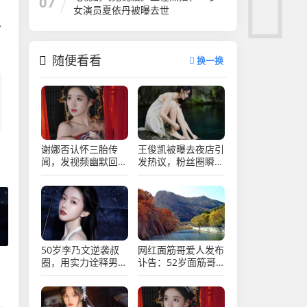
07
女演员夏依丹被曝去世
思
随便看看
换一换
谢娜否认怀三胎传
王俊凯被曝去夜店引
闻，发视频幽默回
发热议，粉丝圈瞬间
应，网友热议不断
炸锅乱成一锅粥
50岁李乃文逆袭叔
网红面筋哥爱人发布
圈，用实力诠释男演
讣告：52岁面筋哥
员的魅力与坚持
因病于凌晨去世