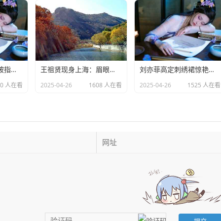
外籍女歌手唐伯虎被指拖欠劳务费：明星责任不应该缺席​
王祖贤现身上海：眉眼美丽气质优雅，时光难掩女神风采
​刘亦菲高定刺绣裙惊艳亮相：皮肤白到发光诠释东方美学​
40 人在看
2025-04-26
1608 人在看
2025-04-26
1525 人在看