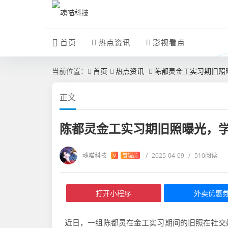
首页
热点资讯
影视看点
当前位置：
首页
热点资讯
陈都灵金工实习期旧照
正文
陈都灵金工实习期旧照曝光，
魂喵科技
/
2025-04-09
/
510阅读
V
管理员
打开小程序
外卖优惠
近日，一组陈都灵在金工实习期间的旧照在社交