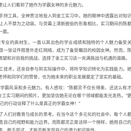
更让人们看到了她作为学霸女神的多元魅力。
手持工具，全神贯注地投入到金工实习中。她的眼神中透露出对知
让人不禁为之动容。与荧幕上清新脱俗的形象相比，实习期间的陈
一面。
程专业的高材生，一直以其出色的学业成绩和独特的个人魅力备受
借一张证件照意外走红网络，成为了备受瞩目的校园女神。然而，
渴望和对自我的挑战，选择了金工实习这一充满挑战与机遇的道路。
工技术，还亲自参与到实际操作中，将所学知识转化为实践能力。
老师和同学们的赞誉，也为她未来的职业发展奠定了坚实的基础。
学霸风采和多元魅力。有人感叹：“陈都灵不仅长得美，还这么有
金工实习期间的照片，更加坚信她无论在哪个领域都能发光发热。”
己的行动诠释了什么是真正的学霸女神！”
了人们对教育与成长的思考。在当今这个多元化的社会中，每个人
宽自己的视野和能力边界。而陈都灵正是这样一个榜样，她用自己
索、敢于尝试，才能不断发现自己的潜力和可能性。