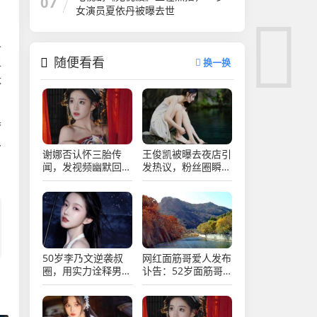
07
女演员夏依丹被曝去世
人
随便看看
血
换一换
体
梦
多
谢娜否认怀三胎传
王俊凯被曝去夜店引
闻，发视频幽默回
发热议，粉丝圈瞬间
应，网友热议不断
炸锅乱成一锅粥
50岁李乃文逆袭叔
网红面筋哥爱人发布
圈，用实力诠释男演
讣告：52岁面筋哥
员的魅力与坚持
因病于凌晨去世