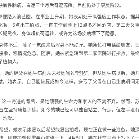
血缺氧性脑病，昏迷三个月后奇迹苏醒，目前仍处于康复阶段。
6岁便踏入演艺圈。在事业上升期，她长期处于高强度工作状态。据
化妆，6点出工拍照，一直工作到晚上12点多才回酒店，第二天又
长期熬夜、身体超负荷运转，或许为这场疾病埋下了隐患。
觉身体不适，睡了一觉醒来后浑身不能动弹。她急忙打电话给朋友，
接收，称情况危急。随后，她被紧急转到第二家医院进行抢救，最
了植物人。
。她的继父在她生病前从未被她喊过“爸爸”，但从她生病以后，她
感激。她表示，自己能恢复成如今这样，多亏了父母在自己生病期间
来。这一奇迹的背后，是她顽强的生命力和家人的不离不弃。然而，
直在坚持康复训练。如今的她已经可以独自站立、行走，但左手没
、洗澡。
希望。她表示康复以后希望能复出拍戏，现在正在做一些准备。她
疏，即使拍戏也需要再进修一下。4月5日，她在社交平台上写下了