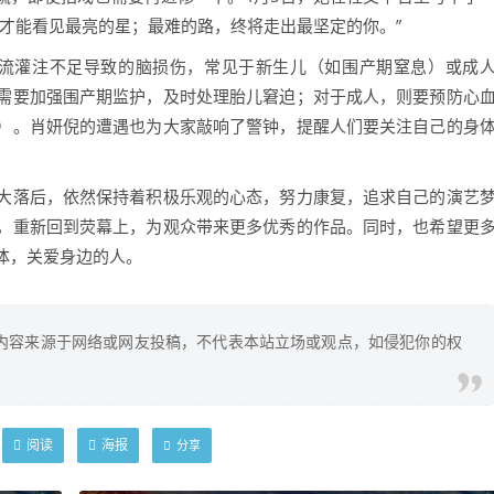
才能看见最亮的星；最难的路，终将走出最坚定的你。”
血流灌注不足导致的脑损伤，常见于新生儿（如围产期窒息）或成
需要加强围产期监护，及时处理胎儿窘迫；对于成人，则要预防心
）。肖妍倪的遭遇也为大家敲响了警钟，提醒人们要关注自己的身
大落后，依然保持着积极乐观的心态，努力康复，追求自己的演艺
，重新回到荧幕上，为观众带来更多优秀的作品。同时，也希望更
体，关爱身边的人。
内容来源于网络或网友投稿，不代表本站立场或观点，如侵犯你的权
阅读
海报
分享