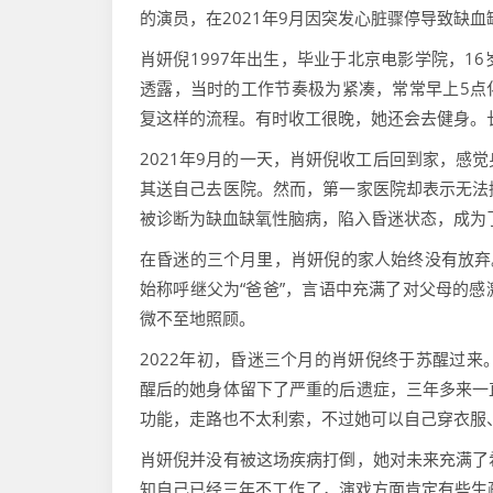
的演员，在2021年9月因突发心脏骤停导致缺
肖妍倪1997年出生，毕业于北京电影学院，1
透露，当时的工作节奏极为紧凑，常常早上5点
复这样的流程。有时收工很晚，她还会去健身。
2021年9月的一天，肖妍倪收工后回到家，感
其送自己去医院。然而，第一家医院却表示无法
被诊断为缺血缺氧性脑病，陷入昏迷状态，成为
在昏迷的三个月里，肖妍倪的家人始终没有放弃
始称呼继父为“爸爸”，言语中充满了对父母的
微不至地照顾。
2022年初，昏迷三个月的肖妍倪终于苏醒过
醒后的她身体留下了严重的后遗症，三年多来一
功能，走路也不太利索，不过她可以自己穿衣服
肖妍倪并没有被这场疾病打倒，她对未来充满了
知自己已经三年不工作了，演戏方面肯定有些生