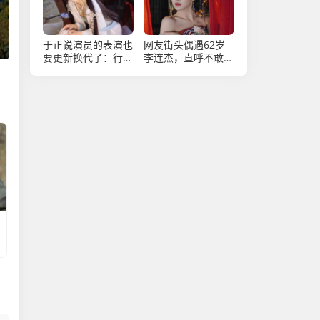
于正说演员的表演也
网友街头偶遇62岁
要更新换代了：行业
李连杰，直呼不敢
更新换代势在必行
认，沧桑面容引感慨