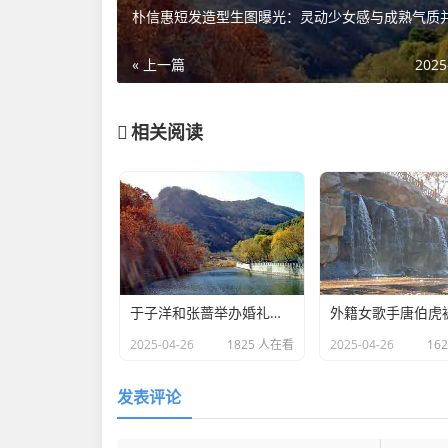
朴信惠短发造型生图曝光：灵动少女感与成熟气质
« 上一篇
2025
相关阅读
于子洋和张蔷举办婚礼：一对赛场情场双丰收的人生赢家​
2025-04-26
1825 人在看
2025-04-26
16
发表评论