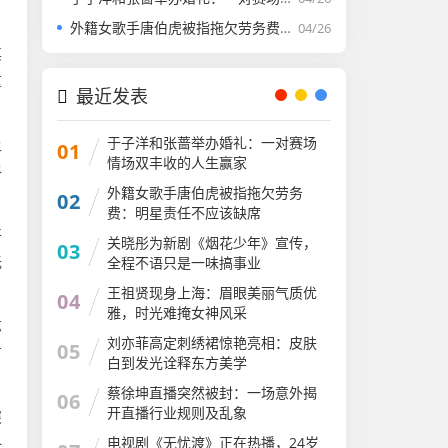
外籍女歌手唐伯虎被指拖欠劳务费：明星责任不应该缺席​
04/26
其
重
最近发表
于子洋和张蔷举办婚礼：一对赛场
让
01
情场双丰收的人生赢家​
终
外籍女歌手唐伯虎被指拖欠劳务
02
费：明星责任不应该缺席​
开
关晓彤为新剧《烟花少年》宣传，
03
无
全程不语只是一味搞事业
王祖贤现身上海：眉眼美丽气质优
04
雅，时光难掩女神风采
苏
​刘亦菲高定刺绣裙惊艳亮相：皮肤
05
有
白到发光诠释东方美学​
蔡徐坤直播突然被封：一场意外揭
06
开直播行业规则​及乱象
深
电视剧《无忧渡》正在热播，24岁
一