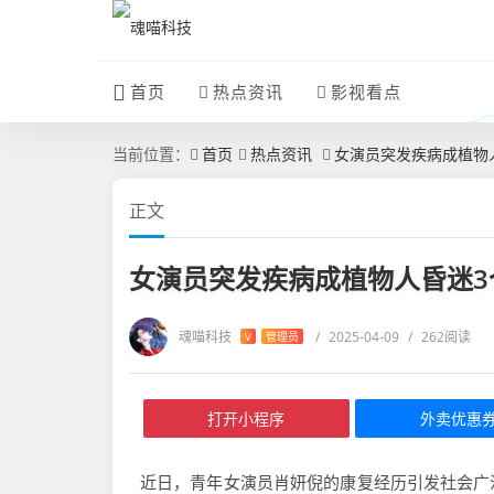
首页
热点资讯
影视看点
当前位置：
首页
热点资讯
女演员突发疾病成植物
正文
女演员突发疾病成植物人昏迷3
魂喵科技
/
2025-04-09
/
262阅读
V
管理员
打开小程序
外卖优惠
近日，青年女演员肖妍倪的康复经历引发社会广