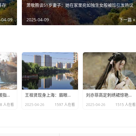
并存
萧敬腾谈51岁妻子：她在家里宛如独生女般被珍引发热议
-04-09
2025-04-09
下一篇 »
外籍女歌手唐伯虎被指拖欠劳务费：明星责任不应该缺席​
王祖贤现身上海：眉眼美丽气质优雅，时光难掩女神风采
​刘亦菲高定刺绣裙惊艳亮相：皮肤白到发光诠释东方美学​
28 人在看
2025-04-26
1597 人在看
2025-04-26
1515 人在看