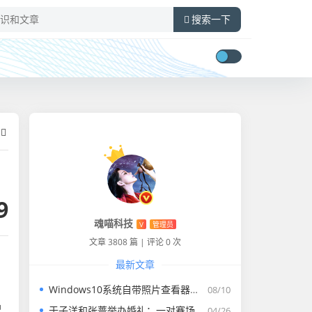
搜索一下
9
魂喵科技
V
管理员
文章 3808 篇
|
评论 0 次
最新文章
Windows10系统自带照片查看器没有了怎么找回
08/10
品
于子洋和张蔷举办婚礼：一对赛场情场双丰收的人生赢家​
04/26