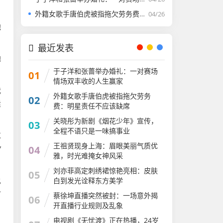
外籍女歌手唐伯虎被指拖欠劳务费：明星责任不应该缺席​
04/26
他
最近发表
地
于子洋和张蔷举办婚礼：一对赛场
01
情场双丰收的人生赢家​
我
外籍女歌手唐伯虎被指拖欠劳务
02
适
费：明星责任不应该缺席​
关晓彤为新剧《烟花少年》宣传，
03
全程不语只是一味搞事业
艺
王祖贤现身上海：眉眼美丽气质优
04
”
雅，时光难掩女神风采
​刘亦菲高定刺绣裙惊艳亮相：皮肤
05
白到发光诠释东方美学​
也
打
蔡徐坤直播突然被封：一场意外揭
06
开直播行业规则​及乱象
电视剧《无忧渡》正在热播，24岁