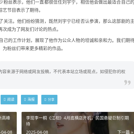
少粉丝表示，他们一直都很信任刘宇宁，相信他会做出最适合自己
综艺节目表示了期待。
了关注。他们纷纷猜测，既然刘宇宁已经否认参演，那么这部剧的
再次成为了网友们讨论的热点。
自己的工作计划，展现了他作为公众人物的坦诚和亲和力。我们期
，为粉丝们带来更多精彩的作品。
内容来源于网络或网友投稿，不代表本站立场或观点，如侵犯你的权
阅读
海报
分享
新高峰
李现李一桐《江相》4月底横店开机，民国悬疑巨制引期
待
-04-08
2025-04-08
下一篇 »