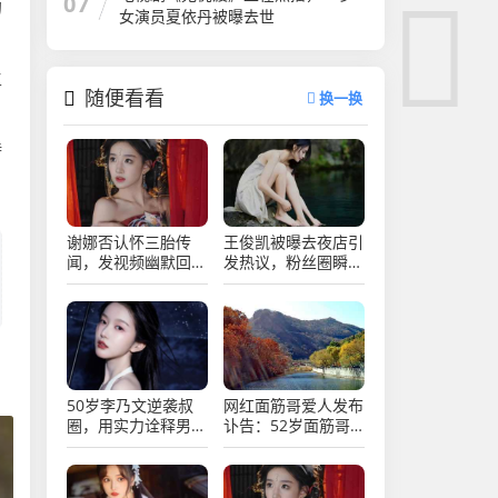
07
的
女演员夏依丹被曝去世
主
随便看看
换一换
待
谢娜否认怀三胎传
王俊凯被曝去夜店引
闻，发视频幽默回
发热议，粉丝圈瞬间
应，网友热议不断
炸锅乱成一锅粥
50岁李乃文逆袭叔
网红面筋哥爱人发布
圈，用实力诠释男演
讣告：52岁面筋哥
员的魅力与坚持
因病于凌晨去世