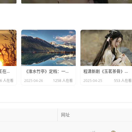
电视剧《无忧渡》正在热播，24岁女演员夏依丹被曝去世
《淮水竹亭》定档：一场东方美学与宿命之恋的双重盛宴​
程潇新剧《玉茗茶骨》造型引热议：灵动少女却略显老态
96 人在看
2025-04-26
1258 人在看
2025-04-25
553 人在看