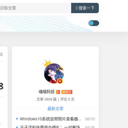
搜索一下
8
魂喵科技
V
管理员
文章 3808 篇
|
评论 0 次
最新文章
Windows10系统自带照片查看器没有了怎么找回
08/10
传
于子洋和张蔷举办婚礼：一对赛场情场双丰收的人生赢家​
04/26