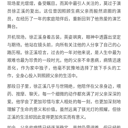
现场星光熠熠，备受瞩目。而其中最引人关注的，莫过于演
员徐正溪的复出。这位曾因照顾生病父亲而毅然退圈的演
员，在经历了一年的家庭陪伴后，重新回到了他热爱的演艺
舞台。
开机现场，徐正溪身着古装，英姿飒爽，眼神中透露出坚定
与期待。他站在镜头前，向所有关注他的人分享了自己的心
路历程。徐正溪坦言，过去的一年对他来说，是人生中最为
艰难也最为珍贵的一段时光。他的父亲不幸患病，病情迅速
恶化，作为家中独子，他毫不犹豫地选择了放下手头的工
作，全身心投入到照顾父亲的生活中。
那段日子里，徐正溪几乎与世隔绝，他陪伴在父亲身边，喂
药、按摩、聊天，每一个细微的动作都充满了对父亲深深的
爱。他学会了更加珍惜与家人相处的每一刻，也更加深刻地
理解了生命的意义和价值。虽然远离了镁光灯的照耀，但徐
正溪的生活却因此变得更加充实而有意义。
如今，父亲的病情已经逐渐稳定，虽然仍需调养，但已经能