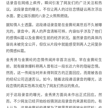
话录音在网络上疯传，瞬间引发了网友们的广泛关注和热
议。这段录音的曝光，不仅让两人的过往恋情疑云再次浮出
水面，更让娱乐圈的八卦之火熊熊燃烧。
据知情人士透露，这段通话录音是在金赛纶离世后不久被曝
光的。录音中，两人的声音清晰可辨，内容似乎涉及了他们
的感情纠葛以及金赛纶生前的经济状况。虽然录音的具体内
容尚未被完全公开，但仅从片段中就能感受到两人之间复杂
的情感纠葛。
金秀贤与金赛纶的恋情传闻并非首次出现。早在金赛纶生
前，就有媒体爆料称两人曾有过一段长达六年的隐秘恋情。
然而，这一传闻当时并未得到双方的正面回应，而是被各自
的经纪公司迅速否认。如今，随着这段通话录音的曝光，这
段恋情的真实性再次成为了网友们热议的焦点。
对于这段录音的曝光，金秀贤方面尚未作出正式回应。然
而，不少网友已经开始纷纷猜测这段录音的来源和目的。有
人认为，这是金赛纶的遗属为了揭露真相而放出的猛料；也