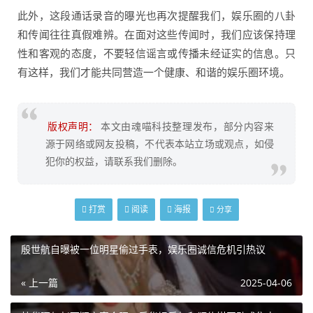
此外，这段通话录音的曝光也再次提醒我们，娱乐圈的八卦
和传闻往往真假难辨。在面对这些传闻时，我们应该保持理
性和客观的态度，不要轻信谣言或传播未经证实的信息。只
有这样，我们才能共同营造一个健康、和谐的娱乐圈环境。
版权声明：
本文由魂喵科技整理发布，部分内容来
源于网络或网友投稿，不代表本站立场或观点，如侵
犯你的权益，请联系我们删除。
打赏
阅读
海报
分享
殷世航自曝被一位明星偷过手表，娱乐圈诚信危机引热议
« 上一篇
2025-04-06