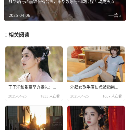
杜华晒与赵丽颖亲密合照，乐华娱乐与和颂传媒互动成焦点
2025-04-06
下一篇 »
相关阅读
于子洋和张蔷举办婚礼：一对赛场情场双丰收的人生赢家​
外籍女歌手唐伯虎被指拖欠劳务费：明星责任不应该缺席​
2025-04-26
1833 人在看
2025-04-26
1637 人在看