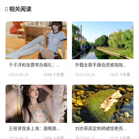
相关阅读
于子洋和张蔷举办婚礼：一对赛场情场双丰收的人生赢家​
外籍女歌手唐伯虎被指拖欠劳务费：明星责任不应该缺席​
2025-04-26
1830 人在看
2025-04-26
1635 人在看
王祖贤现身上海：眉眼美丽气质优雅，时光难掩女神风采
​刘亦菲高定刺绣裙惊艳亮相：皮肤白到发光诠释东方美学​
2025-04-26
1604 人在看
2025-04-26
1521 人在看