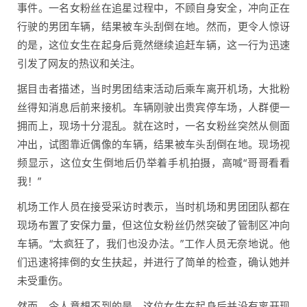
事件。一名女粉丝在追星过程中，不顾自身安全，冲向正在
行驶的男团车辆，结果被车头刮倒在地。然而，更令人惊讶
的是，这位女生在起身后竟然继续追赶车辆，这一行为迅速
引发了网友的热议和关注。
据目击者描述，当时男团结束活动后乘车离开机场，大批粉
丝得知消息后前来接机。车辆刚驶出贵宾停车场，人群便一
拥而上，现场十分混乱。就在这时，一名女粉丝突然从侧面
冲出，试图靠近偶像的车辆，结果被车头刮倒在地。现场视
频显示，这位女生倒地后仍举着手机拍摄，高喊“哥哥看看
我！”
机场工作人员在接受采访时表示，当时机场和男团团队都在
现场布置了安保力量，但这位女粉丝仍然突破了管制区冲向
车辆。“太疯狂了，我们也没办法。”工作人员无奈地说。他
们迅速将摔倒的女生扶起，并进行了简单的检查，确认她并
未受重伤。
然而，令人意想不到的是，这位女生在起身后并没有离开现