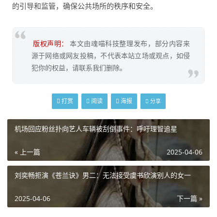
的引导和监管，确保公共场所的秩序和安全。
版权声明：
本文由魂喵科技整理发布，部分内容来
源于网络或网友投稿，不代表本站立场或观点，如侵
犯你的权益，请联系我们删除。
打赏
阅读
海报
分享
机场回应粉丝扑向艺人车辆被刮倒事件：呼吁理智追星
« 上一篇
2025-04-06
刘奕畅拒演《苍兰诀》男二：无法接受虞书欣演别人的女一
2025-04-06
下一篇 »