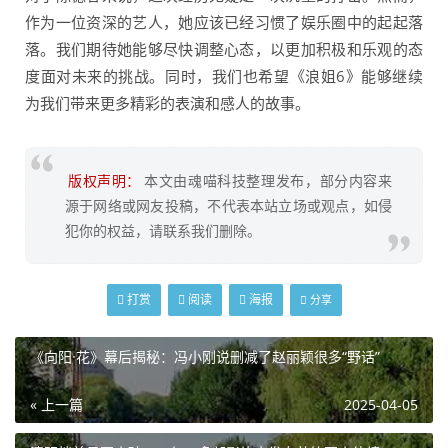
作为一位资深的艺人，她应该已经习惯了娱乐圈中的起起落
落。我们期待她能够尽快调整心态，以更加积极和乐观的态
度面对未来的挑战。同时，我们也希望《浪姐6》能够继续
为我们带来更多精彩的表演和感人的故事。
版权声明：
本文由魂喵科技整理发布，部分内容来
源于网络或网友投稿，不代表本站立场或观点，如侵
犯你的权益，请联系我们删除。
打赏
阅读
海报
分享
《向阳·花》幕后揭秘：冯小刚说删减了赵丽颖很多“野话”
« 上一篇
2025-04-05