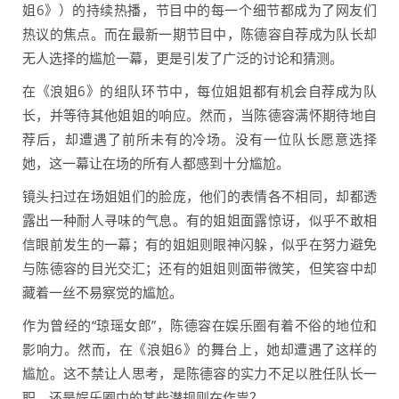
姐6》）的持续热播，节目中的每一个细节都成为了网友们
热议的焦点。而在最新一期节目中，陈德容自荐成为队长却
无人选择的尴尬一幕，更是引发了广泛的讨论和猜测。
在《浪姐6》的组队环节中，每位姐姐都有机会自荐成为队
长，并等待其他姐姐的响应。然而，当陈德容满怀期待地自
荐后，却遭遇了前所未有的冷场。没有一位队长愿意选择
她，这一幕让在场的所有人都感到十分尴尬。
镜头扫过在场姐姐们的脸庞，他们的表情各不相同，却都透
露出一种耐人寻味的气息。有的姐姐面露惊讶，似乎不敢相
信眼前发生的一幕；有的姐姐则眼神闪躲，似乎在努力避免
与陈德容的目光交汇；还有的姐姐则面带微笑，但笑容中却
藏着一丝不易察觉的尴尬。
作为曾经的“琼瑶女郎”，陈德容在娱乐圈有着不俗的地位和
影响力。然而，在《浪姐6》的舞台上，她却遭遇了这样的
尴尬。这不禁让人思考，是陈德容的实力不足以胜任队长一
职，还是娱乐圈中的某些潜规则在作祟？