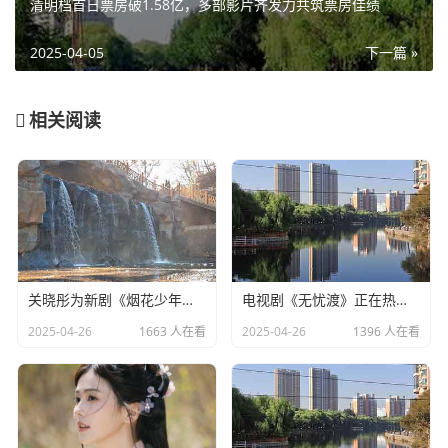
清明档首日票房破1.58亿，多部影片齐发力共筑票房佳绩
2025-04-05
下一篇 »
相关阅读
关晓彤为新剧《烟花少年》宣传，全程不语只是一味搞事业
电视剧《无忧渡》正在热播，24岁女演员夏依丹被曝去世
2025-04-26
1663 人在看
2025-04-26
1396 人在看