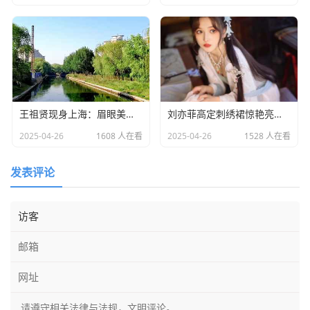
王祖贤现身上海：眉眼美丽气质优雅，时光难掩女神风采
​刘亦菲高定刺绣裙惊艳亮相：皮肤白到发光诠释东方美学​
2025-04-26
1608 人在看
2025-04-26
1528 人在看
发表评论