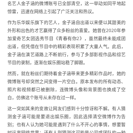
名艺人金子涵的微博账号已全部清空，这一举动如同平地起
惊雷，迅速在网络上引起了广泛关注和热议。
作为乐华娱乐旗下的艺人，金子涵自出道以来便以其甜美的
外形和出色的才艺赢得了众多粉丝的喜爱。她曾在2020年参
加爱奇艺女团选秀节目《青春有你2》，虽然最终未能成团
出道，但凭借在节目中的精彩表现积累了大量人气。此后，
金子涵在演艺道路上不断前行，参与了多部影视作品和综艺
节目的录制，逐渐在娱乐圈站稳了脚跟。
然而，就在粉丝们期待着金子涵带来更多精彩作品时，她的
微博账号却突然之间变得一片空白。原本发布的所有动态、
照片和视频都已被删除，连微博头像和背景图也换成了空
白，仿佛这个账号从未存在过一样。
这一突如其来的变故让网友们感到十分惊讶和不解。有人猜
测金子涵可能是要退出娱乐圈，因此选择清空微博作为告
别；也有人认为她可能是遇到了什么不开心的事情，想要暂
时远离网络世界；还有人则猜测这可能是公司或团队的一种