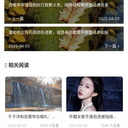
白敬亭申请强制执行致歉义务，网络侵权者终尝法律苦果
« 上一篇
2025-04-03
温如也公开向周雨彤道歉，诚恳表达歉意并希望寻求和解
2025-04-03
下一篇 »
相关阅读
于子洋和张蔷举办婚礼：一对赛场情场双丰收的人生赢家​
外籍女歌手唐伯虎被指拖欠劳务费：明星责任不应该缺席​
2025-04-26
1839 人在看
2025-04-26
1643 人在看