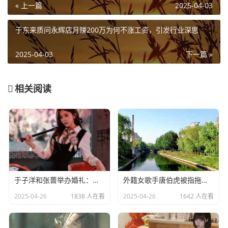
« 上一篇
2025-04-03
于东来质问永辉店月赚200万为何不涨工资，引发行业深思
2025-04-03
下一篇 »
相关阅读
于子洋和张蔷举办婚礼：一对赛场情场双丰收的人生赢家​
外籍女歌手唐伯虎被指拖欠劳务费：明星责任不应该缺席​
2025-04-26
1838 人在看
2025-04-26
1642 人在看