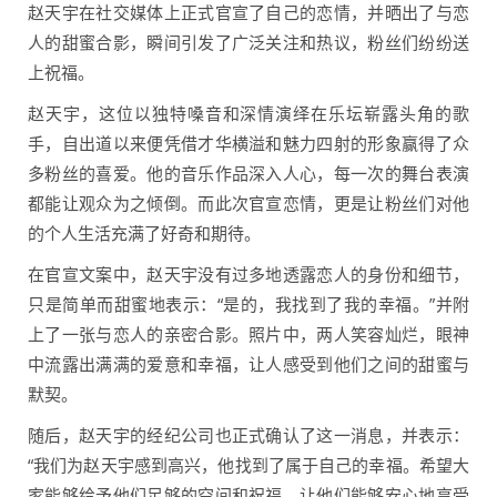
赵天宇在社交媒体上正式官宣了自己的恋情，并晒出了与恋
人的甜蜜合影，瞬间引发了广泛关注和热议，粉丝们纷纷送
上祝福。
赵天宇，这位以独特嗓音和深情演绎在乐坛崭露头角的歌
手，自出道以来便凭借才华横溢和魅力四射的形象赢得了众
多粉丝的喜爱。他的音乐作品深入人心，每一次的舞台表演
都能让观众为之倾倒。而此次官宣恋情，更是让粉丝们对他
的个人生活充满了好奇和期待。
在官宣文案中，赵天宇没有过多地透露恋人的身份和细节，
只是简单而甜蜜地表示：“是的，我找到了我的幸福。”并附
上了一张与恋人的亲密合影。照片中，两人笑容灿烂，眼神
中流露出满满的爱意和幸福，让人感受到他们之间的甜蜜与
默契。
随后，赵天宇的经纪公司也正式确认了这一消息，并表示：
“我们为赵天宇感到高兴，他找到了属于自己的幸福。希望大
家能够给予他们足够的空间和祝福，让他们能够安心地享受