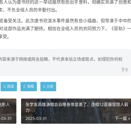
有人认为虞书欣的这一举动虽然有些出乎意料，但确实充满了创意
卖，不负全组人员的辛勤付出。
就备受关注。此次虞书欣泼水事件虽然有些小插曲，但导演于中中
对这部作品充满了期待。相信在全组人员的共同努力下，《双轨》
享受。
内容来源于网络或网友投稿，不代表本站立场或观点，如侵犯你的权
阅读
海报
分享
电影人
张学友高雄演唱会自曝身体变差了，连唱12首展现惊人毅
力
-03-31
2025-03-31
下一篇 »