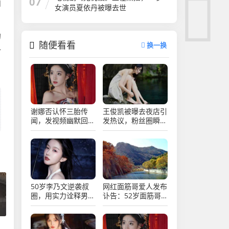
07
和
女演员夏依丹被曝去世
的
随便看看
换一换
一
谢娜否认怀三胎传
王俊凯被曝去夜店引
闻，发视频幽默回
发热议，粉丝圈瞬间
应，网友热议不断
炸锅乱成一锅粥
50岁李乃文逆袭叔
网红面筋哥爱人发布
圈，用实力诠释男演
讣告：52岁面筋哥
员的魅力与坚持
因病于凌晨去世