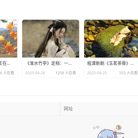
电视剧《无忧渡》正在热播，24岁女演员夏依丹被曝去世
《淮水竹亭》定档：一场东方美学与宿命之恋的双重盛宴​
程潇新剧《玉茗茶骨》造型引热议：灵动少女却略显老态
96 人在看
2025-04-26
1258 人在看
2025-04-25
553 人在看