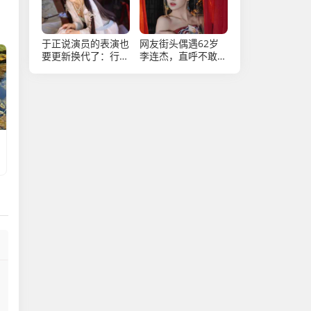
于正说演员的表演也
网友街头偶遇62岁
要更新换代了：行业
李连杰，直呼不敢
更新换代势在必行
认，沧桑面容引感慨