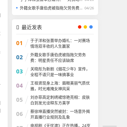
外籍女歌手唐伯虎被指拖欠劳务费：明星责任不应该缺席​
04/26
围
最近发表
重
于子洋和张蔷举办婚礼：一对赛场
01
情场双丰收的人生赢家​
杀
外籍女歌手唐伯虎被指拖欠劳务
02
，
费：明星责任不应该缺席​
关晓彤为新剧《烟花少年》宣传，
03
全程不语只是一味搞事业
，
王祖贤现身上海：眉眼美丽气质优
04
介
雅，时光难掩女神风采
​刘亦菲高定刺绣裙惊艳亮相：皮肤
05
白到发光诠释东方美学​
则
剧
蔡徐坤直播突然被封：一场意外揭
06
开直播行业规则​及乱象
电视剧《无忧渡》正在热播，24岁