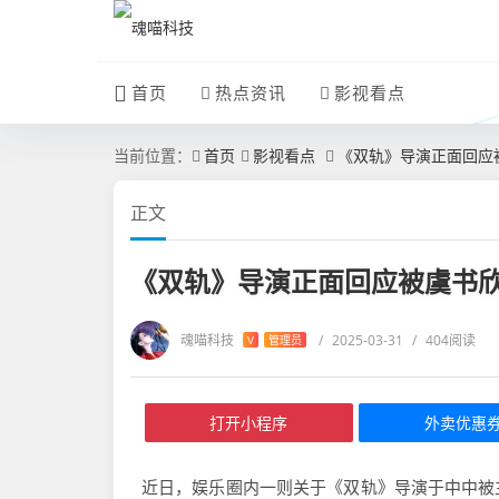
首页
热点资讯
影视看点
当前位置：
首页
影视看点
《双轨》导演正面回应
正文
《双轨》导演正面回应被虞书
魂喵科技
/
2025-03-31
/
404阅读
V
管理员
打开小程序
外卖优惠
近日，娱乐圈内一则关于《双轨》导演于中中被