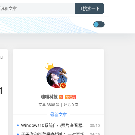
搜索一下
1
魂喵科技
V
管理员
文章 3808 篇
|
评论 0 次
最新文章
Windows10系统自带照片查看器没有了怎么找回
08/10
中
于子洋和张蔷举办婚礼：一对赛场情场双丰收的人生赢家​
04/26