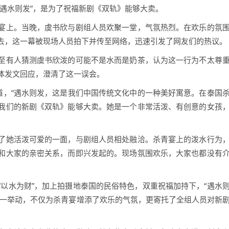
遇水则发”，是为了祝福新剧《双轨》能够大卖。
宴上。当晚，虞书欣与剧组人员欢聚一堂，气氛热烈。在欢乐的氛
去，这一幕被现场人员拍下并传至网络，迅速引发了网友们的热议。
至有人猜测虞书欣泼的可能不是水而是奶茶，认为这一行为不太尊
体发文回应，澄清了这一误会。
道，“遇水则发，这是我们中国传统文化中的一种美好寓意。在泰国
我们的新剧《双轨》能够大卖。她是一个非常活泼、有创意的女孩
了她活泼可爱的一面，与剧组人员相处融洽。杀青宴上的泼水行为
和大家的亲密关系，而即兴发起的。现场氛围欢乐，大家也都没有
以水为财”，加上拍摄地泰国的民俗特色，双重祝福加持下，“遇水
这一举动，不仅为杀青宴增添了欢乐的气氛，更寄托了全组人员对新