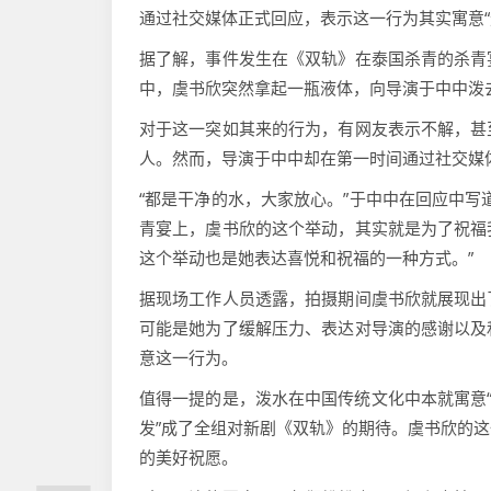
通过社交媒体正式回应，表示这一行为其实寓意“
据了解，事件发生在《双轨》在泰国杀青的杀青
中，虞书欣突然拿起一瓶液体，向导演于中中泼
对于这一突如其来的行为，有网友表示不解，甚
人。然而，导演于中中却在第一时间通过社交媒
“都是干净的水，大家放心。”于中中在回应中写
青宴上，虞书欣的这个举动，其实就是为了祝福
这个举动也是她表达喜悦和祝福的一种方式。”
据现场工作人员透露，拍摄期间虞书欣就展现出
可能是她为了缓解压力、表达对导演的感谢以及
意这一行为。
值得一提的是，泼水在中国传统文化中本就寓意“
发”成了全组对新剧《双轨》的期待。虞书欣的
的美好祝愿。