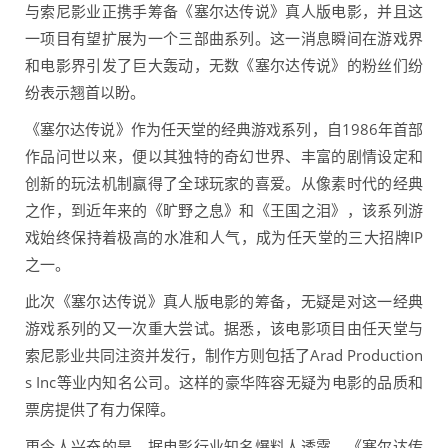
与索尼影业正携手筹备《塞尔达传说》真人版电影，并且这
一项目有望扩展为一个三部曲系列。这一消息瞬间在游戏界
和电影界引发了巨大轰动，无数《塞尔达传说》的粉丝们纷
纷表示翘首以盼。
《塞尔达传说》作为任天堂的经典游戏系列，自1986年首部
作品问世以来，便以其独特的奇幻世界、丰富的剧情设定和
创新的玩法机制赢得了全球玩家的喜爱。从像素时代的经典
之作，到近年来的《旷野之息》和《王国之泪》，该系列游
戏始终保持着极高的水准和人气，成为任天堂的三大招牌IP
之一。
此次《塞尔达传说》真人版电影的筹备，无疑是对这一经典
游戏系列的又一次重大尝试。据悉，该电影项目由任天堂与
索尼影业共同注资并发行，制作方则包括了Arad Production
s Inc等业内知名公司。这样的豪华阵容无疑为电影的品质和
票房提供了有力保障。
更令人兴奋的是，据电影行业知名爆料人透露，《塞尔达传