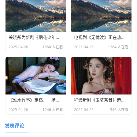
关晓彤为新剧《烟花少年》宣传，全程不语只是一味搞事业
电视剧《无忧渡》正在热播，24岁女演员夏依丹被曝去世
2025-04-26
1650 人在看
2025-04-26
1384 人在看
《淮水竹亭》定档：一场东方美学与宿命之恋的双重盛宴​
程潇新剧《玉茗茶骨》造型引热议：灵动少女却略显老态
2025-04-26
1246 人在看
2025-04-25
546 人在看
发表评论