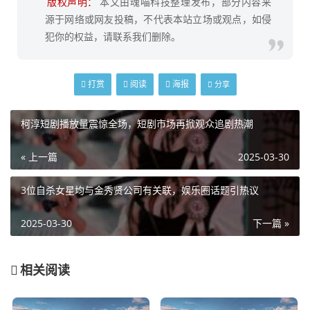
版权声明：
本文由魂喵科技整理发布，部分内容来
源于网络或网友投稿，不代表本站立场或观点，如侵
犯你的权益，请联系我们删除。
打赏
阅读
海报
分享
柯淳短剧播放量震惊全场，短剧市场再掀观众追剧热潮
« 上一篇
2025-03-30
3位自杀女星均与金秀贤公司有关联，娱乐圈话题引热议
2025-03-30
下一篇 »
相关阅读