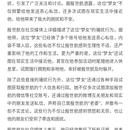
扰，引发了广泛关注和讨论。据殷世航透露，这位“梦女”不
仅频繁给他发送恶心私信，还多次试图在现实生活中接近
他，给他带来了极大的困扰和不安。
殷世航在社交媒体上详细描述了这位“梦女”的骚扰行为。据
他称，这位“梦女”已经换了多个账号给他发送恶心私信，内
容不堪入目。这些私信不仅让殷世航感到生理性不适，还严
重影响了他的工作和生活。更为严重的是，这位“梦女”还试
图在现实生活中接近他，甚至在他参加活动时尾随他进入休
息室，试图强行拥抱和亲吻他，幸好被殷世航及时躲开。
除了这些直接的骚扰行为外，这位“梦女”还通过各种手段试
图获取殷世航的个人信息和行踪。她不仅多次试图添加殷世
航的微信等社交账号，还通过殷世航的微博互关朋友和现实
中的朋友发送私信，声称自己是殷世航的“老婆”，并散布一
些不实言论。这些行为不仅让殷世航感到愤怒和无奈，也让
他的朋友们受到了牵连和困扰。
殷世航在社交媒体上表示，他已经收集好了所有证据，并考