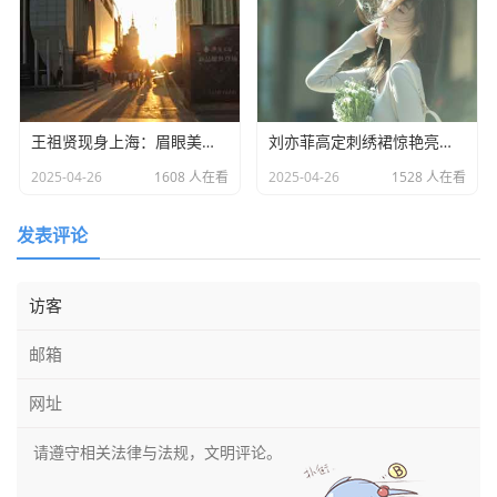
王祖贤现身上海：眉眼美丽气质优雅，时光难掩女神风采
​刘亦菲高定刺绣裙惊艳亮相：皮肤白到发光诠释东方美学​
2025-04-26
1608 人在看
2025-04-26
1528 人在看
发表评论