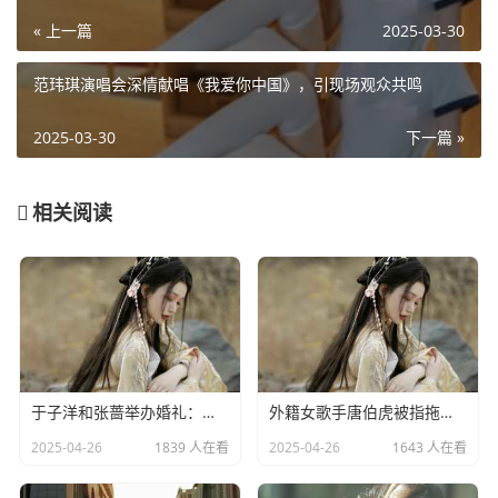
« 上一篇
2025-03-30
范玮琪演唱会深情献唱《我爱你中国》，引现场观众共鸣
2025-03-30
下一篇 »
相关阅读
于子洋和张蔷举办婚礼：一对赛场情场双丰收的人生赢家​
外籍女歌手唐伯虎被指拖欠劳务费：明星责任不应该缺席​
2025-04-26
1839 人在看
2025-04-26
1643 人在看