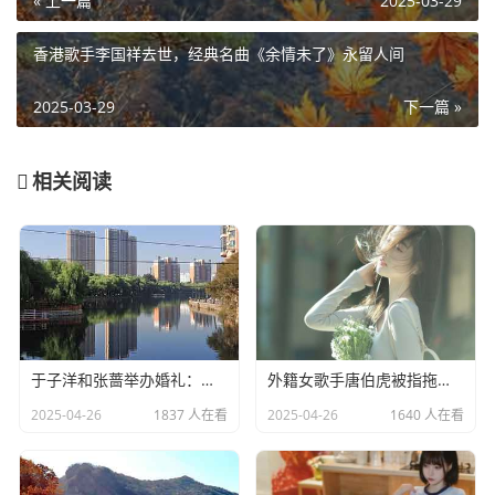
« 上一篇
2025-03-29
香港歌手李国祥去世，经典名曲《余情未了》永留人间
2025-03-29
下一篇 »
相关阅读
于子洋和张蔷举办婚礼：一对赛场情场双丰收的人生赢家​
外籍女歌手唐伯虎被指拖欠劳务费：明星责任不应该缺席​
2025-04-26
1837 人在看
2025-04-26
1640 人在看