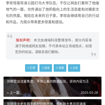
李现惊喜现身公园打鸟大爷队伍，不仅让网友们看到了他接
地气的一面，也传递出了他积极向上的生活态度和对摄影文
化的热爱。相信在未来的日子里，李现会继续用自己的行动
和作品，为观众带来更多惊喜和感动。
版权声明：
本文由魂喵科技整理发布，部分内容来
源于网络或网友投稿，不代表本站立场或观点，如侵
犯你的权益，请联系我们删除。
打赏
阅读
海报
分享
刘畊宏谈流量焦虑：平常心看待数据起伏，坚持内容为王
« 上一篇
2025-03-28
刘晓庆中老年婚恋题材短剧开播，搭档耿大勇共同演绎