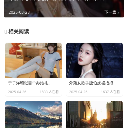
2025-03-28
下一篇 »
相关阅读
于子洋和张蔷举办婚礼：一对赛场情场双丰收的人生赢家​
外籍女歌手唐伯虎被指拖欠劳务费：明星责任不应该缺席​
2025-04-26
1833 人在看
2025-04-26
1637 人在看