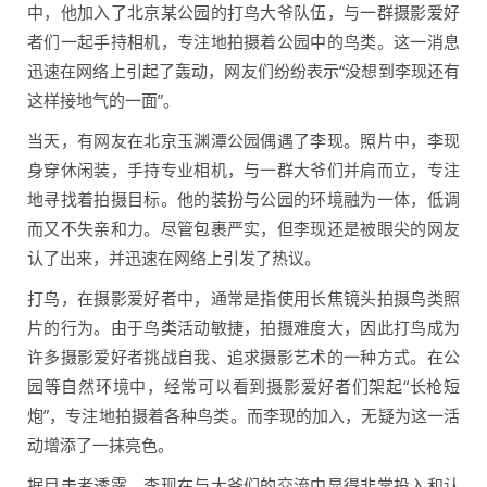
中，他加入了北京某公园的打鸟大爷队伍，与一群摄影爱好
者们一起手持相机，专注地拍摄着公园中的鸟类。这一消息
迅速在网络上引起了轰动，网友们纷纷表示“没想到李现还有
这样接地气的一面”。
当天，有网友在北京玉渊潭公园偶遇了李现。照片中，李现
身穿休闲装，手持专业相机，与一群大爷们并肩而立，专注
地寻找着拍摄目标。他的装扮与公园的环境融为一体，低调
而又不失亲和力。尽管包裹严实，但李现还是被眼尖的网友
认了出来，并迅速在网络上引发了热议。
打鸟，在摄影爱好者中，通常是指使用长焦镜头拍摄鸟类照
片的行为。由于鸟类活动敏捷，拍摄难度大，因此打鸟成为
许多摄影爱好者挑战自我、追求摄影艺术的一种方式。在公
园等自然环境中，经常可以看到摄影爱好者们架起“长枪短
炮”，专注地拍摄着各种鸟类。而李现的加入，无疑为这一活
动增添了一抹亮色。
据目击者透露，李现在与大爷们的交流中显得非常投入和认