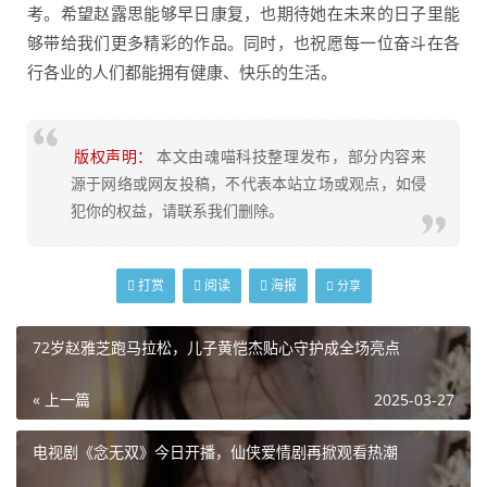
考。希望赵露思能够早日康复，也期待她在未来的日子里能
够带给我们更多精彩的作品。同时，也祝愿每一位奋斗在各
行各业的人们都能拥有健康、快乐的生活。
版权声明：
本文由魂喵科技整理发布，部分内容来
源于网络或网友投稿，不代表本站立场或观点，如侵
犯你的权益，请联系我们删除。
打赏
阅读
海报
分享
72岁赵雅芝跑马拉松，儿子黄恺杰贴心守护成全场亮点
« 上一篇
2025-03-27
电视剧《念无双》今日开播，仙侠爱情剧再掀观看热潮