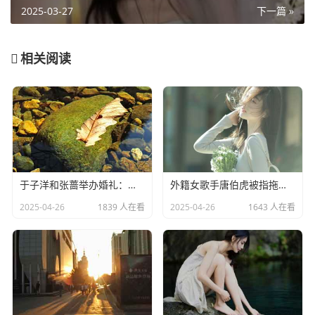
2025-03-27
下一篇 »
相关阅读
于子洋和张蔷举办婚礼：一对赛场情场双丰收的人生赢家​
外籍女歌手唐伯虎被指拖欠劳务费：明星责任不应该缺席​
2025-04-26
1839 人在看
2025-04-26
1643 人在看