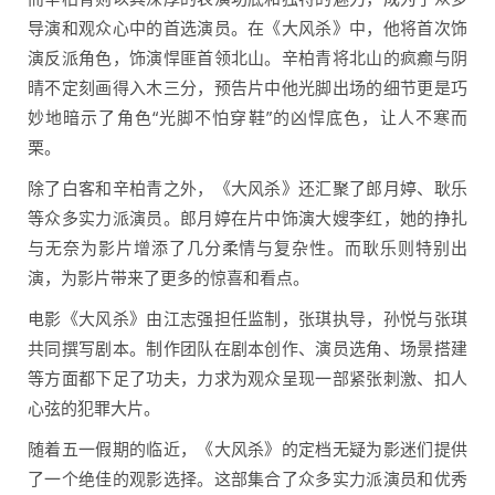
导演和观众心中的首选演员。在《大风杀》中，他将首次饰
演反派角色，饰演悍匪首领北山。辛柏青将北山的疯癫与阴
晴不定刻画得入木三分，预告片中他光脚出场的细节更是巧
妙地暗示了角色“光脚不怕穿鞋”的凶悍底色，让人不寒而
栗。
除了白客和辛柏青之外，《大风杀》还汇聚了郎月婷、耿乐
等众多实力派演员。郎月婷在片中饰演大嫂李红，她的挣扎
与无奈为影片增添了几分柔情与复杂性。而耿乐则特别出
演，为影片带来了更多的惊喜和看点。
电影《大风杀》由江志强担任监制，张琪执导，孙悦与张琪
共同撰写剧本。制作团队在剧本创作、演员选角、场景搭建
等方面都下足了功夫，力求为观众呈现一部紧张刺激、扣人
心弦的犯罪大片。
随着五一假期的临近，《大风杀》的定档无疑为影迷们提供
了一个绝佳的观影选择。这部集合了众多实力派演员和优秀