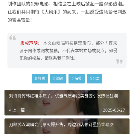
制作团队的犯罪电影，相信会在上映后掀起一股观影热潮。
让我们共同期待《大风杀》的到来，一起感受这场紧张刺激
的警匪较量！
版权声明：
本文由魂喵科技整理发布，部分内容来
源于网络或网友投稿，不代表本站立场或观点，如侵
犯你的权益，请联系我们删除。
打赏
阅读
海报
分享
刘诗诗竹林红裙杀疯了，优雅气质与绝美身姿引发热议狂潮
« 上一篇
2025-03-27
刀郎武汉演唱会门票火爆开售，周边酒店预订量持续暴涨