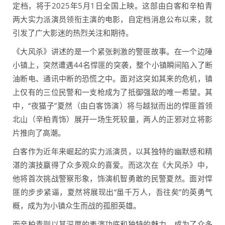
定档，将于2025年5月1日全国上映。这部由白客和辛柏青
两大实力派演员领衔主演的电影，自定档消息公布以来，就
引发了广大影迷的热烈关注和期待。
《大风杀》讲述的是一个紧张刺激的警匪故事。在一个边陲
小镇上，突然遭遇44名悍匪的突袭，整个小镇瞬间陷入了断
油断电、通讯中断的恐慌之中。面对这突如其来的危机，镇
上仅有的三位民警和一支枪成为了抵御强敌的唯一希望。其
中，“夜猫子”夏然（由白客饰演）将与越狱而出的悍匪首领
北山（辛柏青饰）展开一场生死较量，两人的正邪对立将影
片推向了高潮。
白客作为近年来崛起的实力派演员，以其独特的幽默感和精
湛的演技赢得了众多观众的喜爱。而这次在《大风杀》中，
他将首次挑战警察形象，饰演机智勇敢的民警夏然。面对悍
匪的步步紧逼，夏然将展现出“虽千万人，吾往矣”的英勇气
概，成为为小镇众生而战的孤胆英雄。
而辛柏青则以其深厚的表演功底和独特的魅力，成为了众多