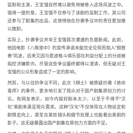
监制和主演，王宝强自然难以避免地被卷入这场风波之中。
值得一提的是，王宝强不仅参与了该剧的监制工作，其公司
还参与了剧集的出品，这使得他在抄袭争议中的责任更加难
以推卸。
实际上，抄袭争议并非王宝强首次遭遇的负面新闻。此前，
他因电影《八角笼中》的宣传承诺未能完全兑现而陷入“假慈
善”风波，后来又因与恩波格斗俱乐部在利益分配上的分歧被
指控涉嫌欺诈。尽管这些争议最终都得以澄清，但无疑对王
宝强的公众形象造成了一定的影响。
然而，与以往的争议不同，此次《棋士》被质疑抄袭《绝命
毒师》的事件，更多地引发了观众对于国产剧集原创力的讨
论。有网友表示，如今内娱好剧本太少，以至于不得不“汉
化”美剧来满足观众需求。这种“汉化”不仅体现在人物设定和
剧情走向上，甚至在某些镜头和细节处理上也能看出美剧的
影子。这无疑暴露出国产剧集在原创力方面的不足。