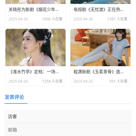
关晓彤为新剧《烟花少年》宣传，全程不语只是一味搞事业
电视剧《无忧渡》正在热播，24岁女演员夏依丹被曝去世
2025-04-26
1656 人在看
2025-04-26
1391 人在看
《淮水竹亭》定档：一场东方美学与宿命之恋的双重盛宴​
程潇新剧《玉茗茶骨》造型引热议：灵动少女却略显老态
2025-04-26
1254 人在看
2025-04-25
551 人在看
发表评论