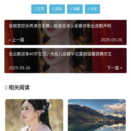
打赏
阅读
海报
分享
吴婉君控诉男演员家暴，赵骏亚承认家暴并发出道歉声明
« 上一篇
2025-03-26
岳云鹏迎来40岁生日，大女儿岳麓罕见露脸温馨跳舞庆生
2025-03-26
下一篇 »
相关阅读