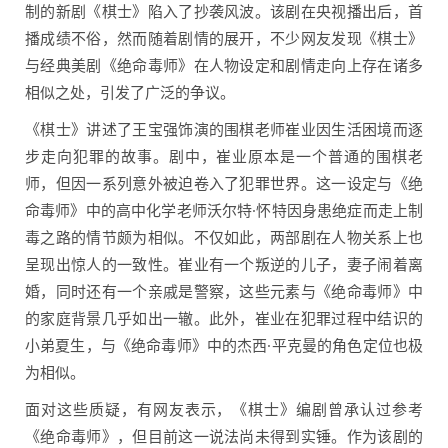
制的新剧《棋士》陷入了抄袭风波。该剧在央视播出后，首
播成绩不俗，然而随着剧情的展开，不少网友发现《棋士》
与经典美剧《绝命毒师》在人物设定和剧情走向上存在诸多
相似之处，引发了广泛的争议。
《棋士》讲述了王宝强饰演的围棋老师崔业因生活困境而逐
步走向犯罪的故事。剧中，崔业原本是一个普通的围棋老
师，但因一系列意外被迫卷入了犯罪世界。这一设定与《绝
命毒师》中的高中化学老师沃尔特·怀特因身患绝症而走上制
毒之路的情节颇为相似。不仅如此，两部剧在人物关系上也
呈现出惊人的一致性。崔业有一个叛逆的儿子，妻子闹着离
婚，同时还有一个亲戚是警察，这些元素与《绝命毒师》中
的家庭背景几乎如出一辙。此外，崔业在犯罪过程中结识的
小弟夏生，与《绝命毒师》中的杰西·平克曼的角色定位也极
为相似。
面对这些质疑，有网友表示，《棋士》编剧曾承认过参考
《绝命毒师》，但目前这一说法尚未得到实锤。作为该剧的