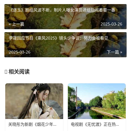
《逐玉》剧组风波不断，制片人曝女演员进组后闹着要一番
« 上一篇
2025-03-26
李晟回应节目《乘风2025》镜头少争议：努力会被看见
2025-03-26
下一篇 »
相关阅读
关晓彤为新剧《烟花少年》宣传，全程不语只是一味搞事业
电视剧《无忧渡》正在热播，24岁女演员夏依丹被曝去世