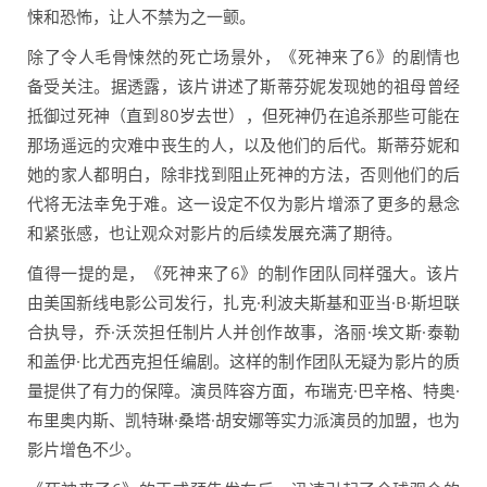
悚和恐怖，让人不禁为之一颤。
除了令人毛骨悚然的死亡场景外，《死神来了6》的剧情也
备受关注。据透露，该片讲述了斯蒂芬妮发现她的祖母曾经
抵御过死神（直到80岁去世），但死神仍在追杀那些可能在
那场遥远的灾难中丧生的人，以及他们的后代。斯蒂芬妮和
她的家人都明白，除非找到阻止死神的方法，否则他们的后
代将无法幸免于难。这一设定不仅为影片增添了更多的悬念
和紧张感，也让观众对影片的后续发展充满了期待。
值得一提的是，《死神来了6》的制作团队同样强大。该片
由美国新线电影公司发行，扎克·利波夫斯基和亚当·B·斯坦联
合执导，乔·沃茨担任制片人并创作故事，洛丽·埃文斯·泰勒
和盖伊·比尤西克担任编剧。这样的制作团队无疑为影片的质
量提供了有力的保障。演员阵容方面，布瑞克·巴辛格、特奥·
布里奥内斯、凯特琳·桑塔·胡安娜等实力派演员的加盟，也为
影片增色不少。