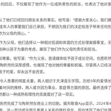
泽的回应，不仅展现了他作为一位成熟男性的担当，也表达了他对
认了他们已经回归朋友关系的事实。他写道：“感谢大家关心，我们
成年人的事要我们自己承担，不想因为我们的决定给孩子带来任何
作为父母的用心。”
作为父母，他们选择以一种相对低调和体面的方式处理离婚事宜，
这种以孩子为重的考虑，展现了他们作为父母的责任和担当。
和尊重。他写道：“作为父亲，恳请媒体给予孩子成长空间，也愿昕
对陶昕然的深厚感情，也展现了他对她的尊重和祝福。尽管两人已经
孩子的爱，却永远不会改变。
令人羡慕的明星夫妻。两人相识于天津音乐学院，历经9年的爱情
着时间的推移，两人或许因为事业、家庭等方面的原因，最终选择
然都以一种成熟和理性的态度面对了这一现实。
然完成了与陶昕然在商业上的切割。据天眼查App显示，2024年
务。这一举动或许预示着两人关系的微妙变化，但也体现了他们处