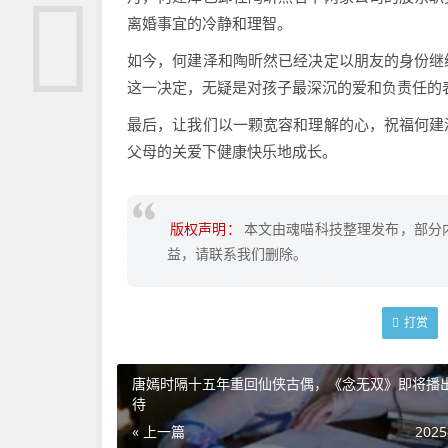
离婚事宜的冷静和理智。
如今，何建泽和陶昕然已经决定以朋友的身份继
这一决定，无疑是对孩子最深沉的爱和负责任的
最后，让我们以一颗宽容和理解的心，祝福何建
父母的关爱下健康快乐地成长。
版权声明：
本文由魂喵科技整理发布，部分
益，请联系我们删除。
打赏
唐嫣时隔十五年重回仙侠古偶，《念无双》即将播
待
« 上一篇
2025