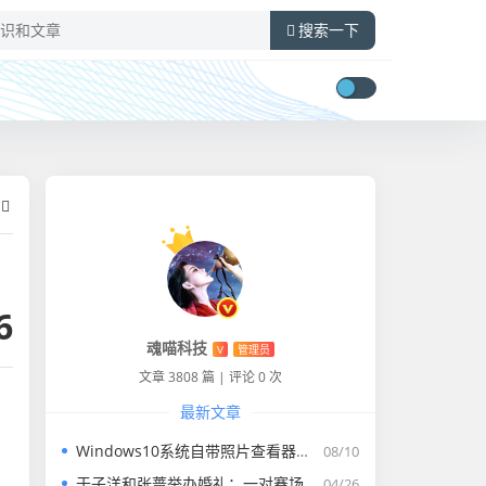
搜索一下
6
魂喵科技
V
管理员
文章 3808 篇
|
评论 0 次
最新文章
Windows10系统自带照片查看器没有了怎么找回
08/10
，
于子洋和张蔷举办婚礼：一对赛场情场双丰收的人生赢家​
04/26