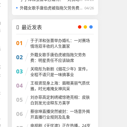
家
外籍女歌手唐伯虎被指拖欠劳务费：明星责任不应该缺席​
04/26
确
最近发表
伤
于子洋和张蔷举办婚礼：一对赛场
01
情场双丰收的人生赢家​
无
外籍女歌手唐伯虎被指拖欠劳务
02
费：明星责任不应该缺席​
然
关晓彤为新剧《烟花少年》宣传，
03
决
全程不语只是一味搞事业
王祖贤现身上海：眉眼美丽气质优
04
雅，时光难掩女神风采
长
​刘亦菲高定刺绣裙惊艳亮相：皮肤
05
了
白到发光诠释东方美学​
蔡徐坤直播突然被封：一场意外揭
06
开直播行业规则​及乱象
4
电视剧《无忧渡》正在热播，24岁
理