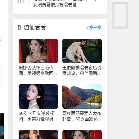
07
女演员夏依丹被曝去世
的
随便看看
换一换
在
谢娜否认怀三胎传
王俊凯被曝去夜店引
闻，发视频幽默回
发热议，粉丝圈瞬间
应，网友热议不断
炸锅乱成一锅粥
50岁李乃文逆袭叔
网红面筋哥爱人发布
圈，用实力诠释男演
讣告：52岁面筋哥
员的魅力与坚持
因病于凌晨去世