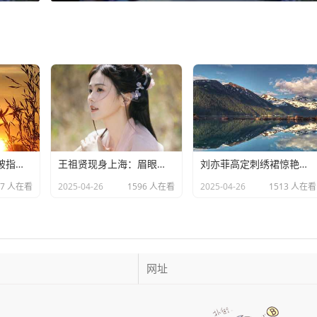
外籍女歌手唐伯虎被指拖欠劳务费：明星责任不应该缺席​
王祖贤现身上海：眉眼美丽气质优雅，时光难掩女神风采
​刘亦菲高定刺绣裙惊艳亮相：皮肤白到发光诠释东方美学​
27 人在看
2025-04-26
1596 人在看
2025-04-26
1513 人在看