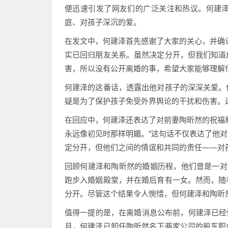
便迅速引发了网友们的广泛关注和热议。何建
庭、对孩子深沉的爱。
在发文中，何建泽首先感谢了大家的关心，并确
实已回归朋友关系。虽然决定分开，但我们知道
害，所以没有公开离婚的事，希望大家能够理解
何建泽的这番话，透露出他对孩子的深深关爱。
疑是为了保护孩子免受外界舆论的干扰和伤害。
在回应中，何建泽还表达了对前妻陶昕然的祝福
永远像初见时那样明媚。”这句话不仅表达了他
定分开，但他们之间的情谊和共同的责任——对
回顾何建泽和陶昕然的婚姻历程，他们曾是一对
跑步入婚姻殿堂，并在婚后育有一女。然而，随
分开。尽管这个结果令人惋惜，但何建泽和陶昕
值得一提的是，在离婚消息公布前，何建泽已经悄
月，何建泽已卸任陶昕然名下两家公司的股东职