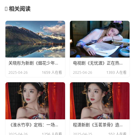
相关阅读
关晓彤为新剧《烟花少年》宣传，全程不语只是一味搞事业
电视剧《无忧渡》正在热播，24岁女演员夏依丹被曝去世
2025-04-26
1659 人在看
2025-04-26
1393 人在看
《淮水竹亭》定档：一场东方美学与宿命之恋的双重盛宴​
程潇新剧《玉茗茶骨》造型引热议：灵动少女却略显老态
2025-04-26
1256 人在看
2025-04-25
552 人在看