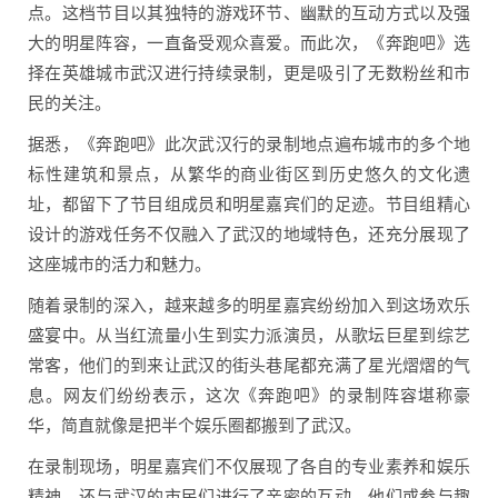
点。这档节目以其独特的游戏环节、幽默的互动方式以及强
大的明星阵容，一直备受观众喜爱。而此次，《奔跑吧》选
择在英雄城市武汉进行持续录制，更是吸引了无数粉丝和市
民的关注。
据悉，《奔跑吧》此次武汉行的录制地点遍布城市的多个地
标性建筑和景点，从繁华的商业街区到历史悠久的文化遗
址，都留下了节目组成员和明星嘉宾们的足迹。节目组精心
设计的游戏任务不仅融入了武汉的地域特色，还充分展现了
这座城市的活力和魅力。
随着录制的深入，越来越多的明星嘉宾纷纷加入到这场欢乐
盛宴中。从当红流量小生到实力派演员，从歌坛巨星到综艺
常客，他们的到来让武汉的街头巷尾都充满了星光熠熠的气
息。网友们纷纷表示，这次《奔跑吧》的录制阵容堪称豪
华，简直就像是把半个娱乐圈都搬到了武汉。
在录制现场，明星嘉宾们不仅展现了各自的专业素养和娱乐
精神，还与武汉的市民们进行了亲密的互动。他们或参与趣