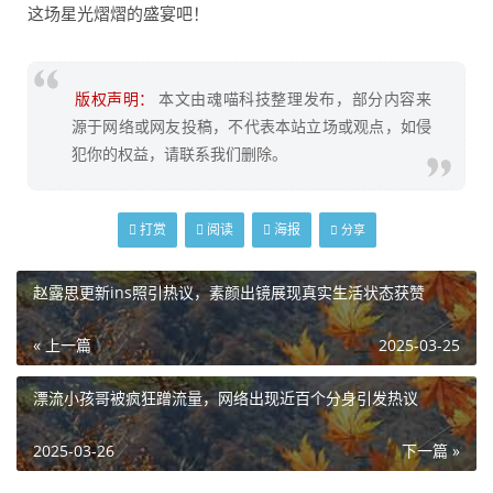
这场星光熠熠的盛宴吧！
版权声明：
本文由魂喵科技整理发布，部分内容来
源于网络或网友投稿，不代表本站立场或观点，如侵
犯你的权益，请联系我们删除。
打赏
阅读
海报
分享
赵露思更新ins照引热议，素颜出镜展现真实生活状态获赞
« 上一篇
2025-03-25
漂流小孩哥被疯狂蹭流量，网络出现近百个分身引发热议
2025-03-26
下一篇 »