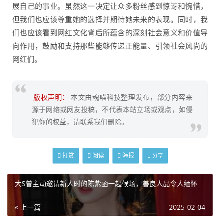
展自己的事业。虽然这一决定让众多粉丝感到惊讶和惋惜，
但我们也应该尊重她的选择并期待她未来的表现。同时，我
们也应该看到网红文化背后所蕴含的深刻社会意义和价值导
向作用，鼓励和支持那些能够传递正能量、引领社会风尚的
网红们。
版权声明：
本文由魂喵科技整理发布，部分内容来
源于网络或网友投稿，不代表本站立场或观点，如侵
犯你的权益，请联系我们删除。
打赏
阅读
海报
分享
大S曾主动邀请新人时的陈紫函一起候场，善良人品令人缅怀
« 上一篇
2025-02-04