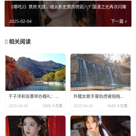
《哪吒2》票房大捷，进入影史票房榜前八！国漫之光再次闪耀
2025-02-04
下一篇 »
相关阅读
于子洋和张蔷举办婚礼：一对赛场情场双丰收的人生赢家​
外籍女歌手唐伯虎被指拖欠劳务费：明星责任不应该缺席​
2025-04-26
1839 人在看
2025-04-26
1643 人在看