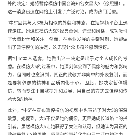
外的决定：她将暂停模仿中国台湾知名女星大S（徐熙媛）。
这一消息迅速在网络上引发了广泛讨论，成为热门话题。
“中S”因其与大S极为相似的外貌和神态，在短视频平台上迅
速走红。她通过模仿大S的经典台词、造型和风格，成功吸引
了大量粉丝和关注。然而，在事业发展的关键时刻，她却做
出了暂停模仿的决定，这无疑让众多粉丝感到惊讶。
据“中S”本人透露，她做出这一决定是出于对个人成长的考
虑。在模仿大S的过程中，她深刻体会到了偶像的魅力和影响
力，但同时也意识到，真正的致敬并非简单的外表复制，而
是要将偶像的精神和品质内化于心。因此，她决定暂停模
仿，转而专注于自我提升和发展，用自己的方式去诠释和传
承大S的精神。
此外，“中S”在宣布暂停模仿的视频中也表达了对大S的深深
敬意。她提到，大S不仅是她的偶像，更是她成长道路上的指
引者。虽然模仿大S让她获得了关注和认可，但她认为真正的
致敬是将大S的勇敢、坚韧和智慧转化为自己生活中的动力。