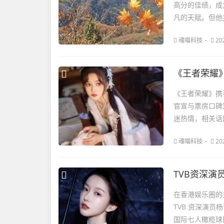
高分的佳绩，成
凡的天赋。但他
魂喵科技
20
《王者荣耀
《王者荣耀》携
官宣与票房口碑
迷热情，相关话
魂喵科技
20
TVB资深
在香港娱乐圈的
TVB 资深演
国际七人橄榄球