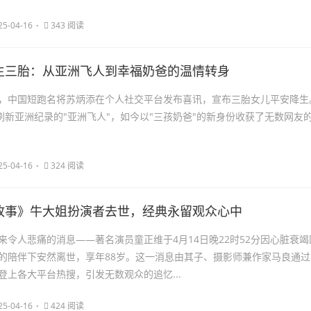
25-04-16
343 阅读
生三胎：从亚洲飞人到幸福奶爸的温情转身
15日，中国短跑名将苏炳添在个人社交平台发布喜讯，宣布三胎女儿平安降生
3刷新亚洲纪录的"亚洲飞人"，如今以"三孩奶爸"的新身份收获了无数网友
25-04-16
324 阅读
故事》牛大姐扮演者去世，经典永留观众心中
来令人悲痛的消息——著名演员童正维于4月14日晚22时52分因心脏衰竭
的陪伴下安然离世，享年88岁。这一消息由其子、摄影师兼作家马良通过
登上各大平台热搜，引发无数观众的追忆...
25-04-16
424 阅读