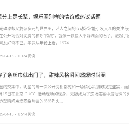
辈分上是长辈，娱乐圈别样的情谊成热议话题
光璀璨却又复杂多元的世界里，艺人之间的互动常常能引发大众的关注与
在公开场合对沈腾的称呼“腾叔”，就像一颗投入平静湖面的石子，激起了
友好奇不已。毕竟从年龄上看，1974...
25-04-15
324 阅读
穿了条丝巾就出门了，甜辣风格瞬间燃爆时尚圈
圈的交集中，明星的每一次公开亮相都宛如一场精心策划的视觉盛宴，而
4月15日在北京 GUCCI 活动现场的现身，无疑成为了这场盛宴中最璀璨的
造型瞬间点燃网络热议的熊熊烈火...
25-04-15
514 阅读