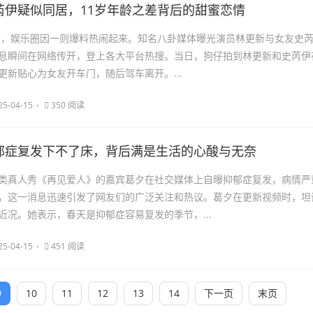
芮伊疑似同居，11岁年龄之差背后的甜蜜恋情
 15日，娱乐圈因一则爆料热闹起来。知名八卦媒体曝光演员林更新与女友史
息瞬间在网络传开，登上各大平台热搜。当日，狗仔拍到林更新和史芮伊
更新贴心为女友开车门，随后驾车离开。...
25-04-15
350 阅读
郁症复发下不了床，背后满是生活的心酸与无奈
类真人秀《再见爱人》的嘉宾葛夕在社交媒体上自曝抑郁症复发，病情严
，这一消息迅速引发了网友们的广泛关注和热议。葛夕在更新视频时，坦
近况。她表示，春天是抑郁症容易复发的季节，...
25-04-15
451 阅读
9
10
11
12
13
14
下一页
末页