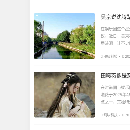
吴京说沈腾
在娱乐圈这个星
议。近日，吴京
层涟漪，让不少网
魂喵科技
20
田曦薇像是
在时尚圈与娱乐
曦薇于2025年
点之一，其独特
魂喵科技
20