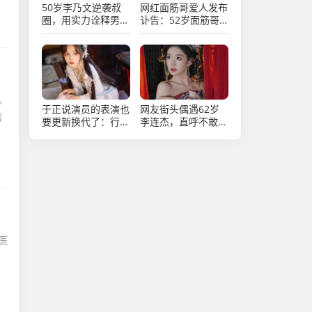
50岁李乃文逆袭叔
网红面筋哥爱人发布
圈，用实力诠释男演
讣告：52岁面筋哥
员的魅力与坚持
因病于凌晨去世
。
于正说演员的表演也
网友街头偶遇62岁
的
要更新换代了：行业
李连杰，直呼不敢
更新换代势在必行
认，沧桑面容引感慨
医