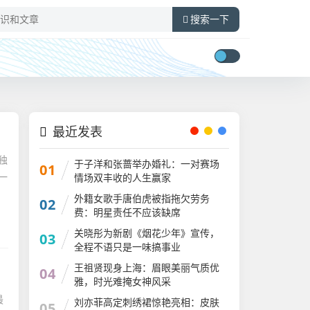
搜索一下
最近发表
独
于子洋和张蔷举办婚礼：一对赛场
01
一
情场双丰收的人生赢家​
外籍女歌手唐伯虎被指拖欠劳务
02
费：明星责任不应该缺席​
关晓彤为新剧《烟花少年》宣传，
03
全程不语只是一味搞事业
王祖贤现身上海：眉眼美丽气质优
04
雅，时光难掩女神风采
最
​刘亦菲高定刺绣裙惊艳亮相：皮肤
05