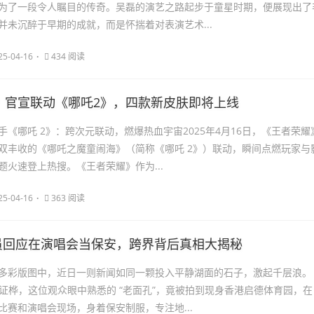
为了一段令人瞩目的传奇。吴磊的演艺之路起步于童星时期，便展现出了
并未沉醉于早期的成就，而是怀揣着对表演艺术...
25-04-16
434 阅读
》官宣联动《哪吒2》，四款新皮肤即将上线
手《哪吒 2》：跨次元联动，燃爆热血宇宙2025年4月16日，《王者荣耀
双丰收的《哪吒之魔童闹海》（简称《哪吒 2》）联动，瞬间点燃玩家与
题火速登上热搜。《王者荣耀》作为...
25-04-16
363 阅读
演员回应在演唱会当保安，跨界背后真相大揭秘
多彩版图中，近日一则新闻如同一颗投入平静湖面的石子，激起千层浪。
员杨证桦，这位观众眼中熟悉的 “老面孔”，竟被拍到现身香港启德体育园，在
比赛和演唱会现场，身着保安制服，专注地...