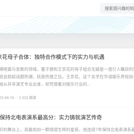
京花母子合体：独特合作模式下的实力与机遇
满喧嚣与变数的领域，董子健和王京花的母子组合无疑是一道引人瞩目的
就会掀起话题热潮，跃居热搜之位。王京花，这个名字在华语娱乐界宛如
她从并非演艺专业出身，却凭借着对娱乐行业的...
25-04-16
333 阅读
年保持北电表演系最高分：实力铸就演艺传奇
织的舞台上，吴磊宛如一颗熠熠生辉的星辰，他连续7年保持北电表演系