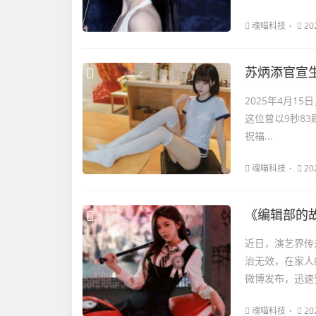
魂喵科技
20
苏炳添官宣
2025年4月
这位曾以9秒8
祝福...
魂喵科技
20
《编辑部的
近日，演艺界传
治无效，在家人
微博发布，迅速
魂喵科技
20