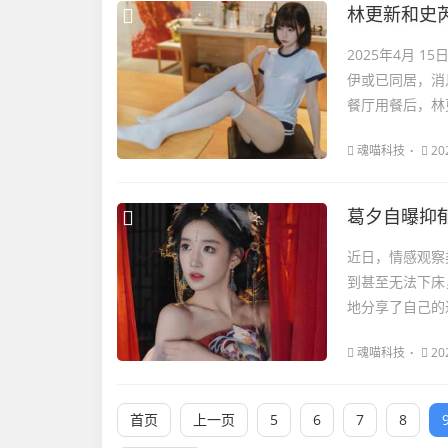
林更新和史
2025年4月
伊或已同居，消
餐厅用餐后，林
魂喵科技
20
葛夕自曝抑
近日，情感观察
到甚至无法下床
地分享了自己的
魂喵科技
20
首页
上一页
5
6
7
8