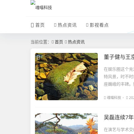
首页
热点资讯
影视看点
当前位置：
首页
热点资讯
董子健与王
在娱乐圈这个充
特风景，时不时
座巍峨的丰碑。
魂喵科技
20
吴磊连续7
在演艺与学术交