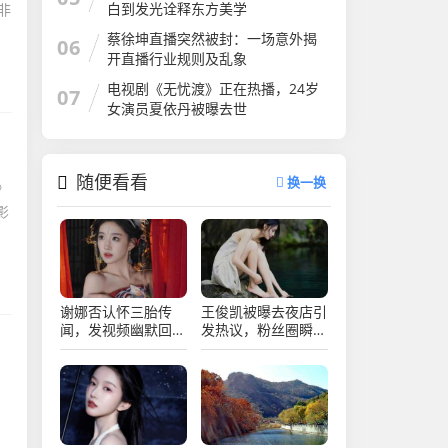
白到发光诠释东方美学​
非
蔡徐坤直播突然被封：一场意外揭
06
开直播行业规则​及乱象
电视剧《无忧渡》正在热播，24岁
07
女演员夏依丹被曝去世
随便看看
换一换
》
影
谢娜否认怀三胎传
王俊凯被曝去夜店引
闻，发视频幽默回
发热议，粉丝圈瞬间
应，网友热议不断
炸锅乱成一锅粥