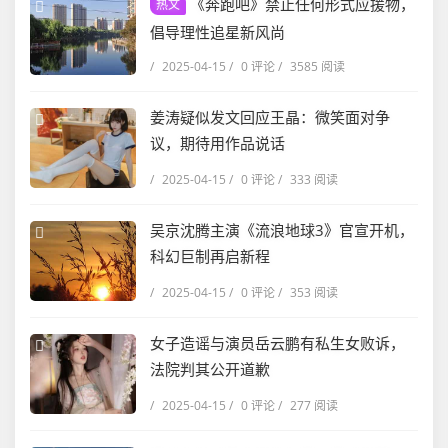
《奔跑吧》禁止任何形式应援物，
热文
倡导理性追星新风尚
/
2025-04-15
/
0 评论
/
3585 阅读
姜涛疑似发文回应王晶：微笑面对争
议，期待用作品说话
/
2025-04-15
/
0 评论
/
333 阅读
吴京沈腾主演《流浪地球3》官宣开机，
科幻巨制再启新程
/
2025-04-15
/
0 评论
/
353 阅读
女子造谣与演员岳云鹏有私生女败诉，
法院判其公开道歉
/
2025-04-15
/
0 评论
/
277 阅读