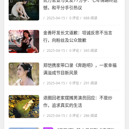
贰万官宣与女友77分手：七年情路终遗
憾，和平分手引热议
/
2025-04-15
/
0 评论
/
688 阅读
金善旴发长文道歉：坦诚反思不当言
行，向粉丝及公众致歉
/
2025-04-15
/
0 评论
/
345 阅读
郑恺携家带口录《奔跑吧》，一家幸福
满溢成节目新风景
/
2025-04-15
/
0 评论
/
291 阅读
退圈回老家摆摊男演员回应：不是炒
作，追求真实的生活
/
2025-04-15
/
0 评论
/
286 阅读