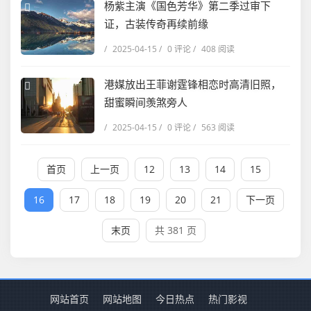
杨紫主演《国色芳华》第二季过审下
证，古装传奇再续前缘
/
2025-04-15
/
0 评论
/
408 阅读
港媒放出王菲谢霆锋相恋时高清旧照，
甜蜜瞬间羡煞旁人
/
2025-04-15
/
0 评论
/
563 阅读
首页
上一页
12
13
14
15
16
17
18
19
20
21
下一页
末页
共 381 页
网站首页
网站地图
今日热点
热门影视